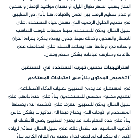
النهار بسبب السهر طوال الليل، أو نسيان مواعيد الإفطار والسحور،
أو عدم تنظيم الوقت بين العمل والعبادة. هنا يأتي دور التطبيق
في تقديم الحلول الرقمية التي تسهل حياة المستخدم. على
سبيل المثال، يمكن للمستخدم ضبط منبهات للوقت المناسب
للإفطار والسحور، وكذلك ضبط جدول يومي يذكره بقراءة القرآن
والصلاة في أوقاتها. هذا يساعد المسلم على المحافظة على
طاعاته وممارسة عباداته بشكل منظم وفعال.
استراتيجيات تحسين تجربة المستخدم في المستقبل
أ) تخصيص المحتوى بناءً على اهتمامات المستخدم
في المستقبل، قد يدمج التطبيق تقنيات الذكاء الاصطناعي
لتقديم محتوى مخصص للمستخدمين بناءً على اهتماماتهم. على
سبيل المثال، يمكن للتطبيق التعرف على الأنشطة التي يفضلها
المستخدم أو الأوقات التي يحتاج فيها إلى تذكيرات بشكل خاص.
بناءً على هذه المعلومات، قد يقترح التطبيق بعض الأنشطة أو
الأدعية المناسبة. قد يشمل ذلك، على سبيل المثال، نصائح لزيادة
الإيمان أو تذكيرات لمراجعة أجزاء معينة من القرآن الكريم بناءً