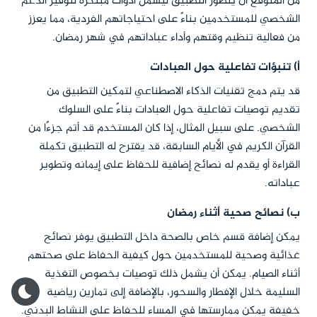
من المتوقع أن يتطور التطبيق ليشمل أدوات مبتكرة لتوفير الدعم
الشخصي للمستخدمين بناءً على احتياجاتهم الفردية، مما يعزز
من فعالية تنظيم وقتهم وأداء عباداتهم في شهر رمضان.
أ) تنبؤات تفاعلية حول العبادات
قد يتم دمج تقنيات الذكاء الاصطناعي لتمكين التطبيق من
تقديم توصيات تفاعلية حول العبادات بناءً على السلوك
الشخصي. على سبيل المثال، إذا كان المستخدم قد أتم جزءًا من
القرآن الكريم في الأيام السابقة، قد يقترح له التطبيق تكملة
القراءة أو يقدم له نصائح إضافية للحفاظ على إيمانه وتطوير
عباداته.
ب) نصائح صحية أثناء رمضان
يمكن إضافة قسم خاص بالصحة داخل التطبيق يوفر نصائح
غذائية وصحية للمستخدمين حول كيفية الحفاظ على صحتهم
أثناء الصيام. يمكن أن يشمل ذلك توصيات بخصوص التغذية
السليمة خلال الإفطار والسحور، بالإضافة إلى تمارين رياضية
خفيفة يمكن ممارستها في المساء للحفاظ على النشاط البدني.