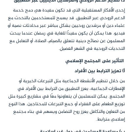
د) تقديم الدعم الروحي والمرشدين الدينيين عبر التطبيق
إحدى الأفكار المستقبلية التي قد تكون مفيدة هي دمج خدمة
الدعم الروحي عبر التطبيق. قد يسمح للمستخدمين بالتحدث مع
علماء دين أو مرشدين روحيين بشكل مباشر عبر محادثات نصية أو
فيديو. هذا يمكن أن يكون مفيدًا للغاية في رمضان عندما يبحث
المسلمون عن نصائح دينية تتعلق بالصيام، الصلاة، أو التعامل مع
التحديات الروحية في الشهر الفضيل.
التأثير على المجتمع الإسلامي
أ) تعزيز الترابط بين الأفراد
من خلال تنظيم الأنشطة الجماعية مثل التبرعات الخيرية أو
الإفطارات الجماعية، يعزز التطبيق من الترابط بين الأفراد في
المجتمع. يمكن للمسلمين أن يتعاونوا معًا في مشاريع كبيرة مثل
توزيع الطعام على الفقراء أو جمع التبرعات للمحتاجين. هذا النوع
من التعاون والتكافل يعزز روح التضامن ويسهم في بناء مجتمع
إسلامي مترابط.
ب) مساعدة المسلمين في دول غير إسلامية