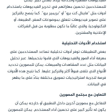
الفيديوهات القصيرة والجذابة يزداد بشكل كبير. يمكن
للمستخدمين تحسين مهاراتهم في تحرير الفيديوهات باستخدام
أدوات مثل “فاينال كت برو” أو “بريمير برو”. كما يُنصح بالتركيز
على تصوير فيديوهات تتعلق بموضوعات السفر، الطبيعة، أو
التكنولوجيا، والتي غالبًا ما تكون مطلوبة من قبل الشركات
الإعلانية والمشترين.
استخدام الأدوات التحليلية
بعض التطبيقات توفر أدوات تحليلية تساعد المستخدمين على
معرفة أداء الصور والفيديوهات التي قاموا بتحميلها. عبر تحليل
البيانات مثل عدد المشاهدات والمبيعات، يمكن للمصورين تحديد
الأنواع التي تلقى قبولًا أكثر والتركيز عليها. كما تتيح هذه الأدوات
فرصة لتجربة استراتيجيات تسويق مختلفة بناءً على ما يظهر
في البيانات.
التعاون مع مجتمع المصورين
التفاعل مع مصورين آخرين داخل التطبيق أو خارجه يمكن أن
يكون له تأثير كبير على تحسين أداء المستخدم. يمكن للمصورين