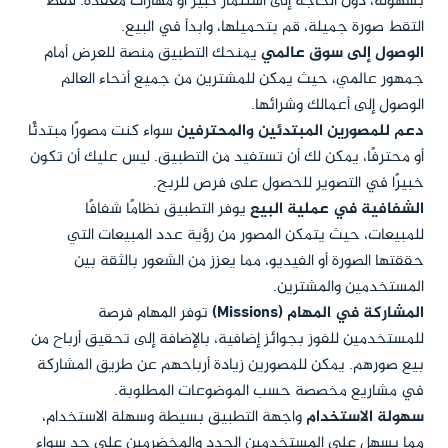
بسهولة، دون الحاجة إلى استثمار كبير أو مهارات معقدة. فقط
التقط صورة جميلة، قم بتحميلها، وابدأ في البيع.
الوصول إلى سوق عالمي
يمنحك التطبيق منصة للعرض أمام
جمهور عالمي، حيث يمكن للمشترين من جميع أنحاء العالم
الوصول إلى أعمالك وشرائها.
دعم للمصورين المبتدئين والمحترفين
سواء كنت مصورًا مبتدئًا
أو محترفًا، يمكن لك أن تستفيد من التطبيق. ليس عليك أن تكون
خبيرًا في التصوير للحصول على فرص للربح.
الشفافية في عملية البيع
يوفر التطبيق نظامًا شفافًا
للمبيعات، حيث يتمكن المصور من رؤية عدد المبيعات التي
حققتها الصورة أو الفيديو، مما يعزز من الشعور بالثقة بين
المستخدمين والمشترين.
المشاركة في المهام (Missions)
توفر المهام فرصة
للمستخدمين للفوز بجوائز إضافية، بالإضافة إلى تحقيق أرباح من
بيع صورهم. يمكن للمصورين زيادة أرباحهم عن طريق المشاركة
في مشاريع مخصصة حسب الموضوعات المطلوبة.
سهولة الاستخدام
واجهة التطبيق بسيطة وسهلة الاستخدام،
مما يسهل على المستخدمين الجدد والمخضرمين على حد سواء