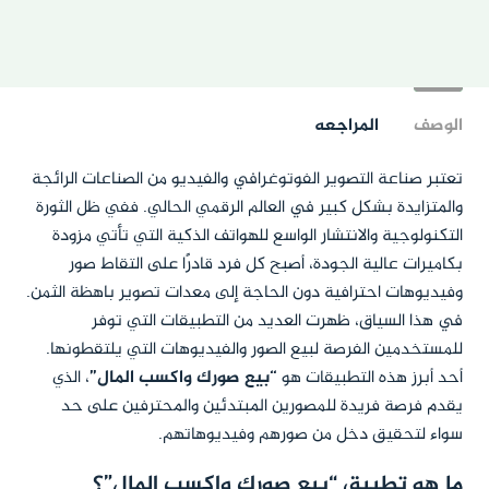
الوصف
المراجعه
تعتبر صناعة التصوير الفوتوغرافي والفيديو من الصناعات الرائجة
والمتزايدة بشكل كبير في العالم الرقمي الحالي. ففي ظل الثورة
التكنولوجية والانتشار الواسع للهواتف الذكية التي تأتي مزودة
بكاميرات عالية الجودة، أصبح كل فرد قادرًا على التقاط صور
وفيديوهات احترافية دون الحاجة إلى معدات تصوير باهظة الثمن.
في هذا السياق، ظهرت العديد من التطبيقات التي توفر
للمستخدمين الفرصة لبيع الصور والفيديوهات التي يلتقطونها.
أحد أبرز هذه التطبيقات هو
“بيع صورك واكسب المال”
، الذي
يقدم فرصة فريدة للمصورين المبتدئين والمحترفين على حد
سواء لتحقيق دخل من صورهم وفيديوهاتهم.
ما هو تطبيق “بيع صورك واكسب المال”؟