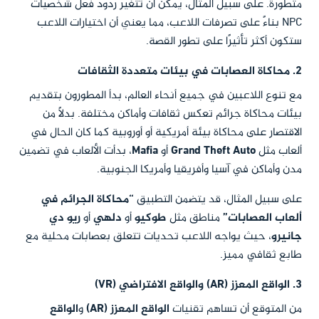
متطورة. على سبيل المثال، يمكن أن تتغير ردود فعل شخصيات
NPC بناءً على تصرفات اللاعب، مما يعني أن اختيارات اللاعب
ستكون أكثر تأثيرًا على تطور القصة.
2. محاكاة العصابات في بيئات متعددة الثقافات
مع تنوع اللاعبين في جميع أنحاء العالم، بدأ المطورون بتقديم
بيئات محاكاة جرائم تعكس ثقافات وأماكن مختلفة. بدلاً من
الاقتصار على محاكاة بيئة أمريكية أو أوروبية كما كان الحال في
ألعاب مثل
Grand Theft Auto
أو
Mafia
، بدأت الألعاب في تضمين
مدن وأماكن في آسيا وأفريقيا وأمريكا الجنوبية.
على سبيل المثال، قد يتضمن التطبيق
“محاكاة الجرائم في
ألعاب العصابات”
مناطق مثل
طوكيو
أو
دلهي
أو
ريو دي
جانيرو
، حيث يواجه اللاعب تحديات تتعلق بعصابات محلية مع
طابع ثقافي مميز.
3. الواقع المعزز (AR) والواقع الافتراضي (VR)
من المتوقع أن تساهم تقنيات
الواقع المعزز (AR)
و
الواقع