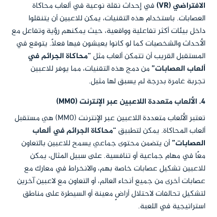
الافتراضي (VR)
في إحداث نقلة نوعية في ألعاب محاكاة
العصابات. باستخدام هذه التقنيات، يمكن للاعبين أن يتنقلوا
داخل بيئات أكثر تفاعلية وواقعية، حيث يمكنهم رؤية وتفاعل مع
الأحداث والشخصيات كما لو كانوا يعيشون فيها فعلاً. يتوقع في
المستقبل القريب أن تتمكن ألعاب مثل
“محاكاة الجرائم في
ألعاب العصابات”
من دمج هذه التقنيات، مما يوفر للاعبين
تجربة غامرة بدرجة لم يسبق لها مثيل.
4. الألعاب متعددة اللاعبين عبر الإنترنت (MMO)
تعتبر الألعاب متعددة اللاعبين عبر الإنترنت (MMO) هي مستقبل
ألعاب المحاكاة. يمكن لتطبيق
“محاكاة الجرائم في ألعاب
العصابات”
أن يتضمن محتوى جماعي يسمح للاعبين بالتعاون
معًا في مهام جماعية أو تنافسية. على سبيل المثال، يمكن
للاعبين تشكيل عصابات خاصة بهم، والانخراط في معارك مع
عصابات أخرى من جميع أنحاء العالم، أو التعاون مع لاعبين آخرين
لتشكيل تحالفات لاحتلال أراضٍ معينة أو السيطرة على مناطق
استراتيجية في اللعبة.