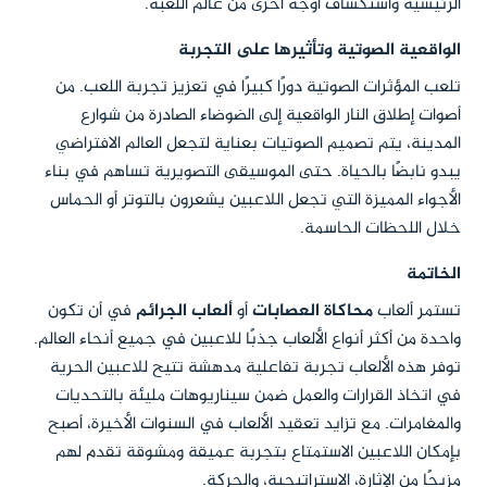
الرئيسية واستكشاف أوجه أخرى من عالم اللعبة.
الواقعية الصوتية وتأثيرها على التجربة
تلعب المؤثرات الصوتية دورًا كبيرًا في تعزيز تجربة اللعب. من
أصوات إطلاق النار الواقعية إلى الضوضاء الصادرة من شوارع
المدينة، يتم تصميم الصوتيات بعناية لتجعل العالم الافتراضي
يبدو نابضًا بالحياة. حتى الموسيقى التصويرية تساهم في بناء
الأجواء المميزة التي تجعل اللاعبين يشعرون بالتوتر أو الحماس
خلال اللحظات الحاسمة.
الخاتمة
تستمر ألعاب
محاكاة العصابات
أو
ألعاب الجرائم
في أن تكون
واحدة من أكثر أنواع الألعاب جذبًا للاعبين في جميع أنحاء العالم.
توفر هذه الألعاب تجربة تفاعلية مدهشة تتيح للاعبين الحرية
في اتخاذ القرارات والعمل ضمن سيناريوهات مليئة بالتحديات
والمغامرات. مع تزايد تعقيد الألعاب في السنوات الأخيرة، أصبح
بإمكان اللاعبين الاستمتاع بتجربة عميقة ومشوقة تقدم لهم
مزيجًا من الإثارة، الاستراتيجية، والحركة.