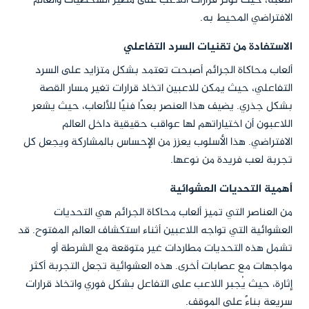
اللعبة، حيث تؤثر قرارات اللاعب على مصير الشخصيات والعالم
الافتراضي المحيط به.
الاستفادة من تقنيات السرد التفاعلي
ألعاب محاكاة الجرائم أصبحت تعتمد بشكل متزايد على السرد
التفاعلي، حيث يمكن للاعبين اتخاذ قرارات تغير مسار القصة
بشكل جذري. يضيف هذا العنصر بعدًا فنيًا للألعاب، حيث يشعر
اللاعبون أن اختياراتهم لها عواقب حقيقية داخل العالم
الافتراضي. هذا الأسلوب يعزز من الإحساس بالمشاركة ويجعل كل
تجربة لعب فريدة من نوعها.
أهمية التحديات العشوائية
من العناصر التي تميز ألعاب محاكاة الجرائم هي التحديات
العشوائية التي تواجه اللاعبين أثناء استكشاف العالم المفتوح. قد
تشمل هذه التحديات مطاردات غير متوقعة مع الشرطة أو
مواجهات مع عصابات أخرى. هذه العشوائية تجعل التجربة أكثر
إثارة، حيث يُجبر اللاعب على التفاعل بشكل فوري واتخاذ قرارات
سريعة بناءً على الموقف.