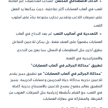
الذكاء الاصطناعي المحسن
: أصبحت الشخصيات غير القابلة
للعب في ألعاب العصابات أكثر تفاعلية، حيث يمكنها رد الفعل
على تصرفات اللاعب وتقديم تجارب متنوعة بناءً على أسلوب
اللعب.
التعددية في أساليب اللعب
: لم يعد النجاح في ألعاب
العصابات مقصورًا على العنف فقط، بل يمكن للاعبين التفاعل
بطرق أخرى مثل المفاوضات أو التسلل، مما يعزز من التحدي
والاستراتيجية في اللعبة.
تطبيق “محاكاة الجرائم في ألعاب العصابات”
“محاكاة الجرائم في ألعاب العصابات”
هو تطبيق مميز يقدم
للاعبين تجربة محاكاة حياة المجرمين وعصابات الجريمة. يتميز
التطبيق بعالم مفتوح يسمح للاعبين بالاستمتاع بحرية كاملة
في اللعب، مع القيام بأنشطة إجرامية مثل السرقات، الهروب من
الشرطة، والمشاركة في معارك العصابات.