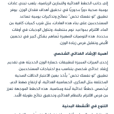
إلى جانب الخطط الغذائية والتمارين الرياضية، يلعب تبني عادات
يومية صحية دورًا محوريًا في تحقيق أهداف فقدان الوزن. يوفر
تطبيق “لو نفسك تخس” نصائح وتذكيرات يومية تساعد
المستخدمين على بناء هذه العادات، مثل شرب كميات كافية من
الماء، الالتزام بمواعيد نوم منتظمة، وتناول الوجبات في أوقات
محددة. هذه التوصيات الصغيرة تُساهم بشكل كبير في تحسين
الأيض وتقليل فرص زيادة الوزن.
أهمية الإرشاد الغذائي الشخصي
إحدى الميزات المميزة لتطبيقات خسارة الوزن الحديثة هي تقديم
إرشاد غذائي شخصي يتناسب مع احتياجات المستخدمين.
تطبيق “لو نفسك تخس” يأخذ بعين الاعتبار الحالات الصحية
المختلفة مثل السكري، الحساسية الغذائية، أو ارتفاع ضغط الدم،
ليُخصص خططًا غذائية آمنة ومناسبة. هذه الخطط الموجهة تعزز
من فرص الالتزام بالنظام الغذائي وتحقيق نتائج طويلة الأمد.
التنوع في الأنشطة البدنية