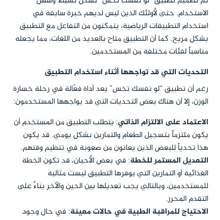
تم تصميم تطبيق “لو نفسك تخس” بشكل بسيط وسهل
الاستخدام. حتى لأولئك الذين ليس لديهم خبرة سابقة في
استخدام التطبيقات الرياضية، يتمكنون من التفاعل مع التطبيق
بشكل مريح. كما أن التطبيق متاح بالعديد من اللغات، مما يجعله
مناسباً لفئات مختلفة من المستخدمين.
التحديات التي قد تواجهها أثناء استخدام التطبيق
رغم أن تطبيق “لو نفسك تخس” يعد أداة فعّالة في رحلة خسارة
الوزن، إلا أن هناك بعض التحديات التي قد يواجهها المستخدمون:
الاعتماد على الالتزام الذاتي
: يتطلب التطبيق من المستخدم أن
يكون ملتزماً بتسجيل الطعام والتمارين بشكل يومي. قد يكون
هذا تحدياً للبعض الذين يعانون من صعوبة في تنظيم وقتهم.
التعديل المستمر للخطة
: في بعض الأحيان، قد تكون الخطة
الغذائية أو التمارين التي يوفرها التطبيق ليست مثالية
للمستخدمين، وبالتالي يجب تعديلها بين الحين والآخر بناءً على
التقدم المحرز.
الاحتياج للمراقبة الطبية في حالات معينة
: في حال وجود