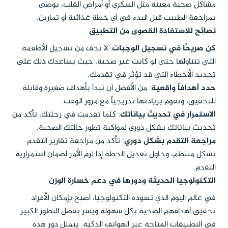
مشاكل صحية معينة مثل السكري أو أمراض القلب، يوصى
بمراجعة الطبيب قبل البدء في أي خطة غذائية أو تمارين.
نصائح للاستفادة القصوى من التطبيق
كن صريحًا في تسجيل الوجبات
: لا تخف من تسجيل الأطعمة
التي تتناولها حتى لو كانت غير صحية، حيث يساعدك ذلك على
تحديد الأخطاء التي قد تؤثر في تقدمك.
حدد أهدافاً واقعية
: من الأفضل أن تبدأ بأهداف صغيرة وقابلة
للتحقيق، وتقوم بزيادتها تدريجياً مع مرور الوقت.
الاستمرار في تحديث بياناتك
: كلما تقدمت في رحلتك، تأكد من
تحديث بياناتك بشكل دوري لمواكبة تطور حالتك الصحية.
مراجعة التقدم بشكل دوري
: تأكد من مراجعة تقارير التقدم
بشكل منتظم، وحاول تعديل الخطة إذا لزم الأمر لضمان استمرارية
التقدم.
التكنولوجيا الحديثة ودورها في دعم خسارة الوزن
في عالم اليوم الذي تسوده التكنولوجيا، أصبح بإمكان الأفراد
تحقيق أهدافهم الصحية بكل سهولة ويسر بفضل التطور الكبير
في التطبيقات المتاحة عبر الهواتف الذكية. يتمثل دور هذه