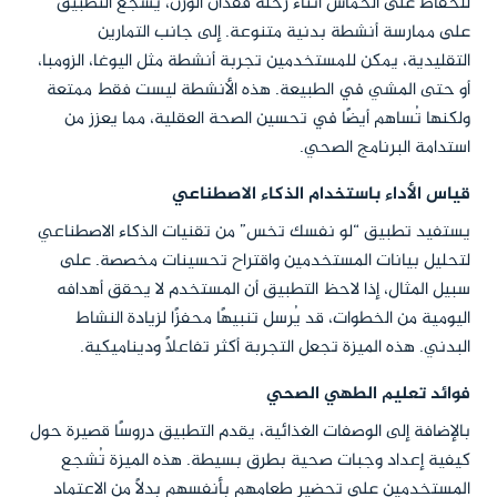
للحفاظ على الحماس أثناء رحلة فقدان الوزن، يُشجع التطبيق
على ممارسة أنشطة بدنية متنوعة. إلى جانب التمارين
التقليدية، يمكن للمستخدمين تجربة أنشطة مثل اليوغا، الزومبا،
أو حتى المشي في الطبيعة. هذه الأنشطة ليست فقط ممتعة
ولكنها تُساهم أيضًا في تحسين الصحة العقلية، مما يعزز من
استدامة البرنامج الصحي.
قياس الأداء باستخدام الذكاء الاصطناعي
يستفيد تطبيق “لو نفسك تخس” من تقنيات الذكاء الاصطناعي
لتحليل بيانات المستخدمين واقتراح تحسينات مخصصة. على
سبيل المثال، إذا لاحظ التطبيق أن المستخدم لا يحقق أهدافه
اليومية من الخطوات، قد يُرسل تنبيهًا محفزًا لزيادة النشاط
البدني. هذه الميزة تجعل التجربة أكثر تفاعلًا وديناميكية.
فوائد تعليم الطهي الصحي
بالإضافة إلى الوصفات الغذائية، يقدم التطبيق دروسًا قصيرة حول
كيفية إعداد وجبات صحية بطرق بسيطة. هذه الميزة تُشجع
المستخدمين على تحضير طعامهم بأنفسهم بدلاً من الاعتماد