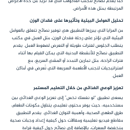
كما يقدم نصائح لتجنب المأكولات التي قد تزيد من حدة الأعراض
المرتبطة بمثل هذه الأمراض.
تحليل العوامل البيئية وتأثيرها على فقدان الوزن
من المزايا التي يبرزها التطبيق هي توفير نصائح تتعلق بالعوامل
البيئية التي تؤثر على رحلة فقدان الوزن، مثل العمل في مكتب
يتطلب الجلوس لفترات طويلة أو التعرض لضغوط العمل. يقدم
التطبيق نصائح للأنشطة البدنية التي يمكن القيام بها أثناء
فترات الراحة، مثل تمارين التمدد أو المشي السريع، مع
استراتيجيات لتجنب الأطعمة السريعة التي تُعرض في أماكن
العمل.
تعزيز الوعي الغذائي من خلال التعليم المستمر
يسعى تطبيق “لو نفسك تخس” إلى تعزيز الوعي الغذائي بين
مستخدميه، حيث يوفر محتوى تعليمي يتناول مكونات الطعام،
طرق الطهي الصحية، وأهمية التوازن الغذائي. يقدم التطبيق
مقاطع فيديو تعليمية ومقالات حول كيفية إعداد وجبات صحية
منخفضة السعرات، بالإضافة إلى نصائح حول كيفية قراءة