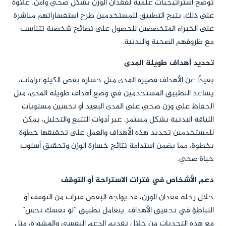
توضح استراتيجيات علمية لفقدان الوزن بشكل صحي وآمن. علاوة
على ذلك، يتيح التطبيق للمستخدمين طرح استفساراتهم مباشرة
على الخبراء المتخصصين للحصول على نصائح شخصية تتناسب
مع ظروفهم الصحية والبدنية.
تحديد أهداف طويلة المدى
بعيدًا عن الأهداف قصيرة المدى مثل خسارة بعض الكيلوغرامات،
يساعد التطبيق المستخدمين في وضع أهداف طويلة المدى، مثل
الحفاظ على وزن صحي على المدى البعيد أو تحسين مستويات
اللياقة البدنية بشكل مستمر. عبر أدوات التتبع والتحليل، يمكن
للمستخدمين تحديد هذه الأهداف والعمل على تحقيقها خطوة
بخطوة، مما يضمن استدامة نتائج خسارة الوزن وتحقيق أسلوب
حياة صحي.
دعم الأشخاص في فترات الاستراحة أو التوقف
خلال رحلة فقدان الوزن، قد يواجه البعض فترات من التوقف أو
التباطؤ في تحقيق الأهداف. يتعامل تطبيق “لو نفسك تخس”
مع هذه التحديات من خلال تقديم الدعم النفسي والمشورة، مثل