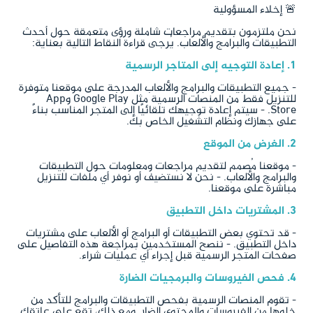
🚨 إخلاء المسؤولية
نحن ملتزمون بتقديم مراجعات شاملة ورؤى متعمقة حول أحدث
التطبيقات والبرامج والألعاب. يُرجى قراءة النقاط التالية بعناية:
1. إعادة التوجيه إلى المتاجر الرسمية
- جميع التطبيقات والبرامج والألعاب المدرجة على موقعنا متوفرة
للتنزيل فقط من المنصات الرسمية مثل Google Play وApp
Store. - سيتم إعادة توجيهك تلقائيًا إلى المتجر المناسب بناءً
على جهازك ونظام التشغيل الخاص بك.
2. الغرض من الموقع
- موقعنا مُصمم لتقديم مراجعات ومعلومات حول التطبيقات
والبرامج والألعاب. - نحن لا نستضيف أو نوفر أي ملفات للتنزيل
مباشرة على موقعنا.
3. المشتريات داخل التطبيق
- قد تحتوي بعض التطبيقات أو البرامج أو الألعاب على مشتريات
داخل التطبيق. - ننصح المستخدمين بمراجعة هذه التفاصيل على
صفحات المتجر الرسمية قبل إجراء أي عمليات شراء.
4. فحص الفيروسات والبرمجيات الضارة
- تقوم المنصات الرسمية بفحص التطبيقات والبرامج للتأكد من
خلوها من الفيروسات والمحتوى الضار. ومع ذلك، تقع على عاتقك