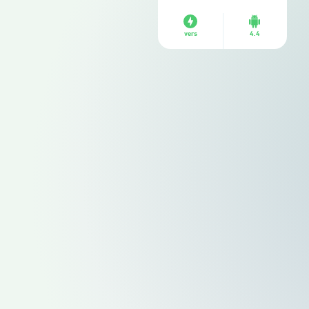
vers
4.4