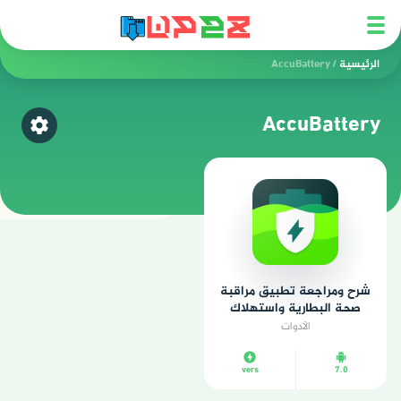
الرئيسية
/
AccuBattery
AccuBattery
اختر ق
شرح ومراجعة تطبيق مراقبة
صحة البطارية واستهلاك
الطاقة بدقة علمية
الأدوات
vers
7.0