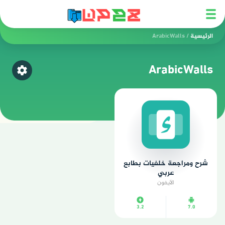
الرئيسية
/
ArabicWalls
ArabicWalls
اختر ق
شرح ومراجعة خلفيات بطابع
عربي
الآيفون
3.2
7.0