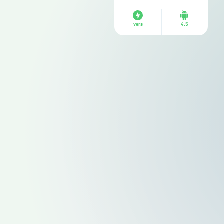
vers
4.5