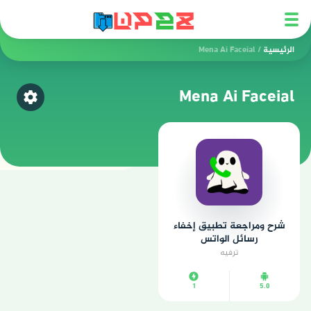
الرئيسية
/
Mena Ai Faceial
Mena Ai Faceial
اختر ق
شرح ومراجعة تطبيق إخفاء
رسائل الواتس
ترفيه
1
5.0