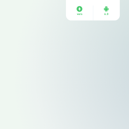
vers
6.0