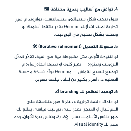
4. توافق مع أساليب بصرية مختلفة 🖼️
سواء بتحب شكل سينمائي، مينيماليست، بولارويد أو صور
تجارية لمنتجات أزياء، Gemini يقدر يلتقط أسلوبك لو
وصفته بشكل صحيح في البرومبت.
5. سهولة التعديل (Iterative refinement) 🛠️
لو النتيجة الأولى مش مظبوطة مية في المية، تقدّر تعدّل
البرومبت وتطوّره — تغيّر كلمة أو تضيف اتجاه إضاءة أو
توضيح لنسيج القماش — وGemini يولّد نسخة محسنة.
العملية دي أسرع بكتير من إعادة جلسة تصوير.
6. توحيد المظهر للـ branding 📐
لو عندك علامة تجارية محتاجة صور متناسقة على
السوشيال أو المتجر، تقدر تبني برومبت قياسي يطلع لك
صور بنفس الأسلوب، نفس الإضاءة، ونفس نبرة الألوان، وده
مهم للـ visual identity.