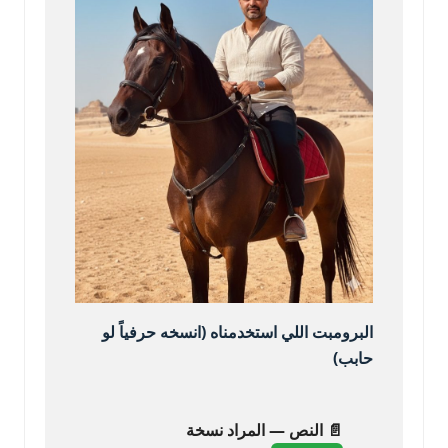
البرومبت اللي استخدمناه (انسخه حرفياً لو
حابب)
📄 النص — المراد نسخة