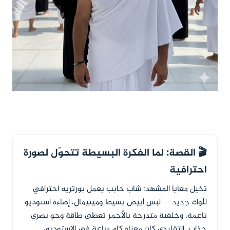
🎬 القصة: لما الفكرة البسيطة تتحوّل لصورة
احترافية
تخيل معايا المشهد: شاب حابب يعمل بورتريه احترافي
للّوك جديد — لبس أبيض بسيط ومينيمال، إضاءة استوديو
ناعمة، وخلفية متدرجة بالأحمر تعطي طاقة وجو بصري
جذاب. التقليدي كان معناه كام ساعة في الاستوديو،