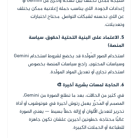
النتيجة ممكن تختلف بين نسخة وأخرى من Gemini أو
إعدادات الجودة. اللي يناسب حملة إعلانية ممكن يختلف
عن اللي تحسنه لشبكات التواصل. محتاج اختبارات
وتعديلات.
5. الاعتماد على البنية التحتية (حقوق، سياسة
المنصة)
استخدام الصور المُولّدة قد يخضع لشروط استخدام Gemini
وسياسات المحتوى. راجع سياسات المنصة بخصوص
استخدام تجاري أو تعديل المواد المولّدة.
6. الحاجة لمسات بشرية أخيرة 🎨
في كثير من الحالات، بعد ما تطلع الصورة من Gemini،
المصمم أو المُحرِّر يعمل رتوش أخيرة في فوتوشوب أو أداة
تحرير لتعديل الألوان أو إزالة خطأ بسيط — يعني الصورة
غالبًا محتاجة خطوتين أخيرين علشان تكون جاهزة
للطباعة أو الحملات الكبيرة.