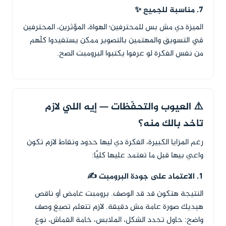
7. مناسبة للجميع ✨
الميزة دي مش بس للمحترفين؛ الهواة، المؤثرين، المحترفين
في التسويق والمهتمين بالتصوير ممكن يستفيدوا كلّهم
من نفس الفكرة لو عرفوا يكتبوا البرومبت الصح.
⚠️ العيوب والتحفّظات — إيه اللي لازم
تاخد بالك منه؟
رغم المزايا الكبيرة، الفكرة دي ليها حدود ونقاط لازم تكون
واعي بيها قبل ما تعتمد عليها كليًا:
1. الاعتماد على جودة البرومبت ✍️
النتيجة هتكون قد قد الوصف. برومبت غامض أو ناقص
هيديك صورة عامة مش دقيقة. لازم تتعلم تصيغ وصف
واضح: حاول تحدد الشكل، الملابس، خامة القماش، نوع