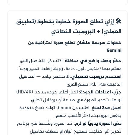
🛠️ إزاي تطلع الصورة خطوة بخطوة (تطبيق
العملي) + البرومبت النهائي
خطوات سريعة علشان تطلع صورة احترافية من
Gemini
حضّر وصف واضح في دماغك
: اكتب كل التفاصيل اللي
مهتم بيها (ملابس، لون، خامة، زاوية، إضاءة، تعبير وجه).
استخدم برومبت تفصيلي
: لا تختصر جامد — التفاصيل
الدقيقة هي اللي تصنع الفرق.
جرّب إعدادات الجودة
: اختار أعلى جودة متاحة (HD/4K)
لو هتستخدم الصورة في طباعة أو بروفايل تجاري.
اعمل عدة نسخ
: اطلب من Gemini توليد نسخ متعددة
بنفس البرومبت، اختَر الأنسب منهم.
نمّق الصورة يدويًا لو لزم
: خد الصورة وفُّتحها في برنامج
تحرير (لو احتاجت تصحيح ألوان أو تنظيف تفاصيل