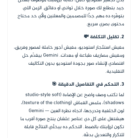
بدل تجهيز استوديو كامل، كتابة برومبت موصوف بشكل
جيد بتطلع لك صورة خلال ثواني أو دقائق. الزمن اللي
بتوفّره ده مهم جدًا للمصممين والمعلنين ولأي حد محتاج
محتوى بصري سريع.
2. تقليل التكلفة 💸
مفيش استئجار استوديو، مفيش أجور خاملة لمصور وفريق،
ومفيش مصاريف طباعة أو معدات. Gemini بيقدّم حل
اقتصادي لإنشاء صور بجودة استوديو بدون التكاليف
التقليدية.
3. التحكم في التفاصيل الدقيقة 🎯
لما تكتب وصف واضح عن الإضاءة (studio-style soft
shadows)، ملمس القماش (texture of the clothing)،
لون الخلفية وتدرجها، اتجاه نظرة العين — Gemini
هيشتغل على كل دي عناصر علشان ينتج صورة أقرب ما
تكون لرؤيتك بالضبط. التحكم ده بيخلّي النتائج قابلة
للتكرار والتعديل بدقّة.