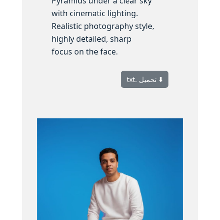
Pyramids under a clear sky
with cinematic lighting.
Realistic photography style,
highly detailed, sharp
focus on the face.
⬇️ تحميل .txt