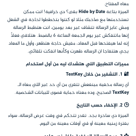
معاه المفتاح.
الميزة بتاعة
Hide by Date
بقى؟ دي خرافية! انت ممكن
تستخدمتها مع صاحبك مثلا لو كنتوا بتخططوا لحاجة في الشغل
ومش عايز الرسالة تتشاف غير بعد يومين، انت هتظبط الرسالة
إنها ماتتفكش غير يوم الجمعة الساعة 6 بالضبط. هتلاقي فعلًا
إنه لما هيفتحها قبل المعاد، مفيش حاجة هتظهر، وأول ما المعاد
يجي هتتفاجا ان الرساله ظهرت وكأنها اتفكت تلقائي.
مميزات التطبيق اللي هتشدك ليه من أول استخدام
🔐 1. التشفير من خلال TextKey
أي رسالة مخفية مينفعش تتقري من أي حد غير اللي معاه الـ
TextKey
الصحيح، وده معناه حماية قصوى للبيانات الشخصية.
🕒 2. الإخفاء حسب التاريخ
الميزة دي ساحرة بجد. تقدر تتحكم في وقت عرض الرسالة، سواء
بفترة زمنية معينة أو في أوقات معينة من اليوم.