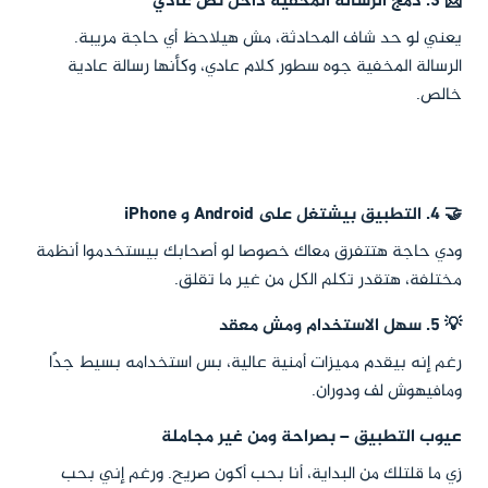
📩 3. دمج الرسالة المخفية داخل نص عادي
يعني لو حد شاف المحادثة، مش هيلاحظ أي حاجة مريبة.
الرسالة المخفية جوه سطور كلام عادي، وكأنها رسالة عادية
خالص.
🤝 4. التطبيق بيشتغل على Android و iPhone
ودي حاجة هتتفرق معاك خصوصا لو أصحابك بيستخدموا أنظمة
مختلفة، هتقدر تكلم الكل من غير ما تقلق.
💡 5. سهل الاستخدام ومش معقد
رغم إنه بيقدم مميزات أمنية عالية، بس استخدامه بسيط جدًا
ومافيهوش لف ودوران.
عيوب التطبيق – بصراحة ومن غير مجاملة
زي ما قلتلك من البداية، أنا بحب أكون صريح. ورغم إني بحب