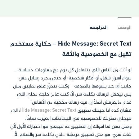
الوصف
المراجعه
Hide Message: Secret Text – حكاية مستخدم
تقيل مع الخصوصية والثقة
لو أنت من الناس اللي بتتعامل كل يوم مع معلومات حساسة –
سواء أسرار شغل، أو أفكار شخصية، أو حتى مجرد رسايل مش
حابب أي حد يشوفها بالصدفة – وكنت بتدوّر على تطبيق مش
بس بيقفل الرسالة بكلمة سر، لأ، كنت عايز حاجة تخلي اللي
قدام مايعرفش أصلاً إن فيه رسالة مخفية من الأساس!
عشان كده انا جبتلك تطبيق
Hide Message: Secret Text
، الى
هيخلي نظرتك للخصوصية في المحادثات اتغيّرت تمامًا.
ومش بهزر لما أقولك إن التطبيق ده هيبقى هو اختيارك الأول لأي
شات سري. هو مش تطبيق دردشة عادي بكلمة سر والسلام. لأ،