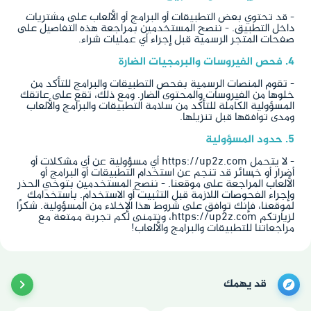
- قد تحتوي بعض التطبيقات أو البرامج أو الألعاب على مشتريات
داخل التطبيق. - ننصح المستخدمين بمراجعة هذه التفاصيل على
صفحات المتجر الرسمية قبل إجراء أي عمليات شراء.
4. فحص الفيروسات والبرمجيات الضارة
- تقوم المنصات الرسمية بفحص التطبيقات والبرامج للتأكد من
خلوها من الفيروسات والمحتوى الضار. ومع ذلك، تقع على عاتقك
المسؤولية الكاملة للتأكد من سلامة التطبيقات والبرامج والألعاب
ومدى توافقها قبل تنزيلها.
5. حدود المسؤولية
- لا يتحمل https://up2z.com أي مسؤولية عن أي مشكلات أو
أضرار أو خسائر قد تنجم عن استخدام التطبيقات أو البرامج أو
الألعاب المُراجعة على موقعنا. - ننصح المستخدمين بتوخي الحذر
وإجراء الفحوصات اللازمة قبل التثبيت أو الاستخدام. باستخدامك
لموقعنا، فإنك توافق على شروط هذا الإخلاء من المسؤولية. شكرًا
لزيارتكم https://up2z.com، ونتمنى لكم تجربة ممتعة مع
مراجعاتنا للتطبيقات والبرامج والألعاب!
قد يهمك