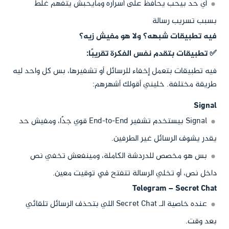
أي حد بيحب يحافظ على أسراره ومايحبش يتفهم غلط
بسبب تسريب رسالة
فيه تطبيقات شبهه؟ ولا هو مفيش زيه؟
✅ تطبيقات بتقدم نفس الفكرة تقريبًا:
فيه تطبيقات بتعمل إخفاء للرسائل أو تشفيرها، بس كل واحد ليه
طريقة مختلفة. خليني أقولك أشهرهم:
Signal
Signal بيستخدم تشفير End-to-End قوي جدًا، ومفيش حد
يقدر يشوف الرسائل غير الطرفين.
بس هو مخصص للدردشة الكاملة، ومينفعش تخفي نص
داخل نص، أو تخلي الرسالة تتفتح في توقيت معين.
Telegram – Secret Chat
عنده خاصية الـ Secret Chat اللي بتحذف الرسائل تلقائي
بعد وقت.