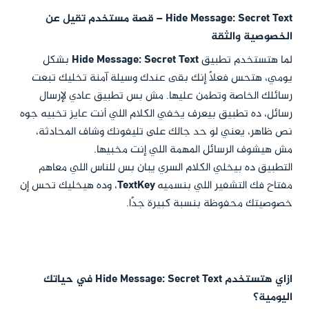
Hide Message: Secret Text – قصة مستخدم تقيل عن
الخصوصية والثقة
لما هتستخدم تطبيق
Hide Message: Secret Text
بشكل
يومي، هتحس فعلاً إنك بقى عندك وسيلة آمنة تخليك تبعت
رسائلك الخاصة وتطمن عليها. مش بس تطبيق عادي لإرسال
رسائل، ده تطبيق بيعرف يخفي الكلام اللي أنت عايز تخبيه جوه
نص ظاهر، يعني لو حد جالك على تليفونك وشاف المحادثة،
مش هيشوف الرسائل المهمة اللي إنت مخبيها.
التطبيق ده بيخلي الكلام السري يبان بس للناس اللي معاهم
مفتاح فك التشفير اللي بنسميه
TextKey
، وده هيخليك تحس إن
خصوصيتك محفوظة بنسبة كبيرة جدًا.
ازاي هتستخدم Hide Message: Secret Text في حياتك
اليومية؟