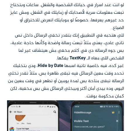
لو انت عند اسرار في حياتك الشخصية والشغل. ساعات وبتحتاج
تبعت معلومات سرية لأصحابك أو زمايلك في الشغل، ومش عايز
حد غيرهم يعرفها، خصوصًا لو موبايلك اتعرض للاختراق أو
الضياع.
للي هتحبه في التطبيق إنك بتقدر تخفي الرسائل داخل نص
تاني عادي، يعني مثلاً تبعت رسالة واضحة وكأنها حاجة عادية،
بس جوه الرسالة دي في كلام مخفي مش هيتشاف غير لما
الشخص اللي معاه الـ
TextKey
يفكها.
غير كده، فيه خاصية تانية اسمها
Hide by Date
، ودي بتخليك
تحدد وقت معين الرسائل فيه تبقى ظاهرة بس، مثلاً تقدر تخلي
الرسالة تبقى متاحة بس لمدة يومين أو تظهر في وقت معين من
اليوم، وده بيدي أمان أكتر وبيخلي الرسائل مش بس مخفية، لكن
كمان محكومة بوقت.