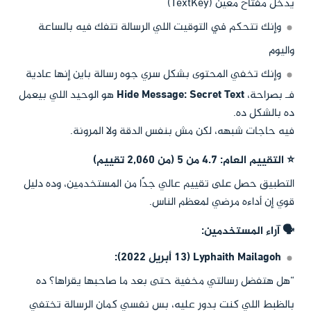
يدخل مفتاح معين (TextKey)
وإنك تتحكم في التوقيت اللي الرسالة تتفك فيه بالساعة
واليوم
وإنك تخفي المحتوى بشكل سري جوه رسالة باين إنها عادية
فـ بصراحة،
Hide Message: Secret Text
هو الوحيد اللي بيعمل
ده بالشكل ده.
فيه حاجات شبهه، لكن مش بنفس الدقة ولا المرونة.
⭐ التقييم العام: 4.7 من 5 (من 2,060 تقييم)
التطبيق حصل على تقييم عالي جدًا من المستخدمين، وده دليل
قوي إن أداءه مرضي لمعظم الناس.
🗣️ آراء المستخدمين:
Lyphaith Mailagoh (13 أبريل 2022):
“هل هتفضل رسالتي مخفية حتى بعد ما صاحبها يقراها؟ ده
بالظبط اللي كنت بدور عليه، بس نفسي كمان الرسالة تختفي