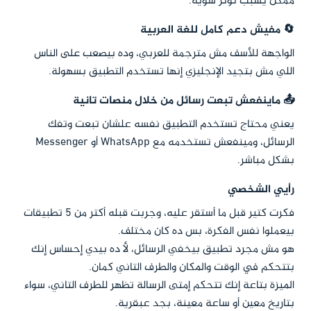
ممكن يسبب توتر شوية.
🔄 مفيش دعم كامل للغة العربية
الواجهة للأسف مش مترجمة للعربي، وده بيصعب على الناس
اللي مش بتجيد الإنجليزي إنها تستخدم التطبيق بسهولة.
📤 ماينفعش تبعت رسائل من خلال منصات تانية
يعني محتاج تستخدم التطبيق نفسه علشان تبعت وتفك
الرسائل، ومينفعش تستخدمه مع WhatsApp أو Messenger
بشكل مباشر.
رأيي الشخصي
فكرت كتير قبل ما أستقر عليه، وجربت قبله أكتر من 5 تطبيقات
بيعملوا نفس الفكرة، بس ده كان مختلف.
هو مش مجرد تطبيق بيخفي الرسائل، لأ ده بيدي إحساس إنك
بتتحكم في الوقت والمكان والطرف التاني كمان.
الميزة بتاعة إنك تتحكم إمتى الرسالة تظهر للطرف التاني، سواء
بتاريخ معين أو ساعة معينة، بجد عبقرية.