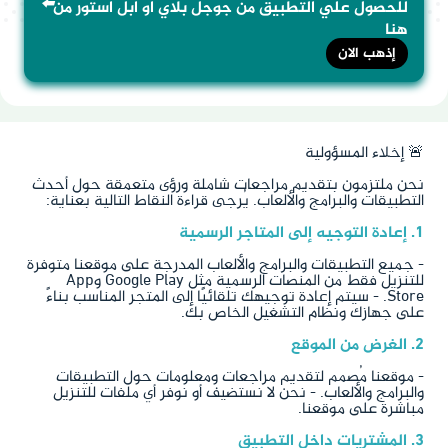
⬅️
للحصول علي التطبيق من جوجل بلاي او ابل استور من
هنا
إذهب الان
🚨 إخلاء المسؤولية
نحن ملتزمون بتقديم مراجعات شاملة ورؤى متعمقة حول أحدث
التطبيقات والبرامج والألعاب. يُرجى قراءة النقاط التالية بعناية:
1. إعادة التوجيه إلى المتاجر الرسمية
- جميع التطبيقات والبرامج والألعاب المدرجة على موقعنا متوفرة
للتنزيل فقط من المنصات الرسمية مثل Google Play وApp
Store. - سيتم إعادة توجيهك تلقائيًا إلى المتجر المناسب بناءً
على جهازك ونظام التشغيل الخاص بك.
2. الغرض من الموقع
- موقعنا مُصمم لتقديم مراجعات ومعلومات حول التطبيقات
والبرامج والألعاب. - نحن لا نستضيف أو نوفر أي ملفات للتنزيل
مباشرة على موقعنا.
3. المشتريات داخل التطبيق