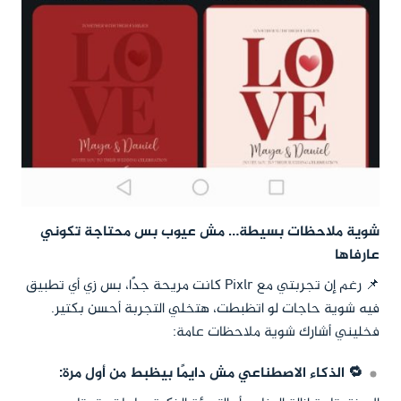
شوية ملاحظات بسيطة… مش عيوب بس محتاجة تكوني
عارفاها
📌 رغم إن تجربتي مع Pixlr كانت مريحة جدًا، بس زي أي تطبيق
فيه شوية حاجات لو اتظبطت، هتخلي التجربة أحسن بكتير.
فخليني أشارك شوية ملاحظات عامة:
🔁 الذكاء الاصطناعي مش دايمًا بيظبط من أول مرة: