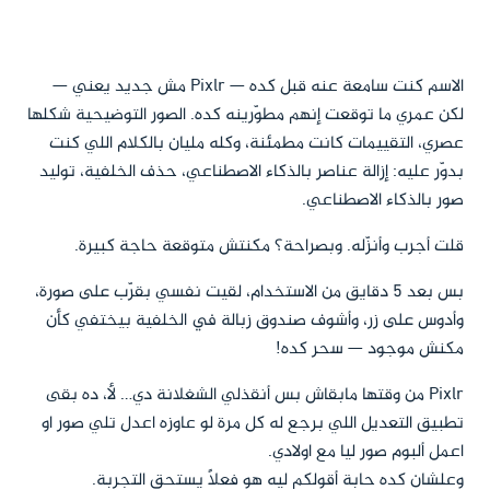
الاسم كنت سامعة عنه قبل كده — Pixlr مش جديد يعني —
لكن عمري ما توقعت إنهم مطوّرينه كده. الصور التوضيحية شكلها
عصري، التقييمات كانت مطمئنة، وكله مليان بالكلام اللي كنت
بدوّر عليه: إزالة عناصر بالذكاء الاصطناعي، حذف الخلفية، توليد
صور بالذكاء الاصطناعي.
قلت أجرب وأنزّله. وبصراحة؟ مكنتش متوقعة حاجة كبيرة.
بس بعد 5 دقايق من الاستخدام، لقيت نفسي بقرّب على صورة،
وأدوس على زر، وأشوف صندوق زبالة في الخلفية بيختفي كأن
مكنش موجود — سحر كده!
Pixlr من وقتها مابقاش بس أنقذلي الشغلانة دي… لأ، ده بقى
تطبيق التعديل اللي برجع له كل مرة لو عاوزه اعدل تلي صور او
اعمل ألبوم صور ليا مع اولادي.
وعلشان كده حابة أقولكم ليه هو فعلاً يستحق التجربة.