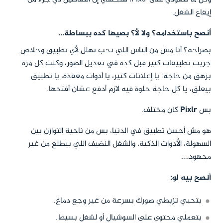
إيقاع الشغل.
أنصح باستخدامه؟ ولا لأ؟ بصيها كده ببساطة…
بصراحة؟ أنا مش من الناس اللي تحب تهلل لأي تطبيق وخلاص.
جربت تطبيقات كتير قبل كده في تعديل الصور، وكنت كل مرة
بزهق من حاجة: يا إعلانات كتير، يا أدوات معقدة، يا تطبيق
بيعلق، يا كل حاجة حلوة فيه لازم أدفع عشان أفتحها.
بس
Pixlr
كان مختلف.
هو مش أحسن تطبيق في الدنيا، بس من ناحية التوازن بين
السهولة، الأدوات الذكية، والشغل النضيف اللي بيطلع من غير
مجهود….
أنصح بيه لو:
بتحبي تزبطي صورك بسرعة من غير وجع دماغ.
بتعملي محتوى على السوشيال أو لشغل بسيط.