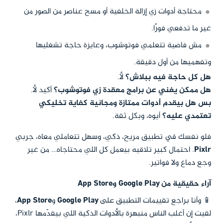
محتاجة أدوات زي إزالة الخلفية أو مسح عناصر من الصور من
غير ما تدفعي فورًا.
مش فاضية تتعلمي فوتوشوب، وعايزة حاجة تشغليها
وتفهميها من أول دقيقة.
هل كل حاجة فيه ببلاش؟
لأ.
هل ممكن يغني عن برامج معقدة زي فوتوشوب؟
أكيد لأ.
بس هل بيقدم أدوات ممتازة ومجانية كفاية تخليكي
تعتمدي عليه؟
أيوه، وبكل ثقة.
فلو نفسك في تطبيق مريح، ذكي، وسهل تتعاملي معاه، جربي
Pixlr
. احتمال كبير تلاقيه بيعمل كل اللي محتاجاه… من غير
وجع دماغ ولا فواتير.
آراء حقيقية من Google Play وApp Store
📱 وأنا براجع تقييمات التطبيق على
Google Play
و
App Store
،
لقيت إن أغلب الناس منبهرة بالأدوات الذكية اللي بيقدّمها Pixlr،