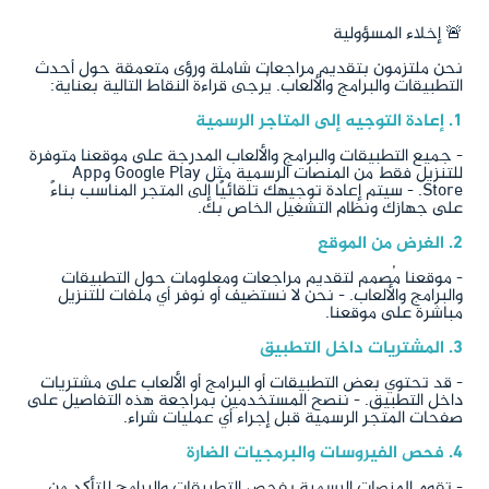
🚨 إخلاء المسؤولية
نحن ملتزمون بتقديم مراجعات شاملة ورؤى متعمقة حول أحدث
التطبيقات والبرامج والألعاب. يُرجى قراءة النقاط التالية بعناية:
1. إعادة التوجيه إلى المتاجر الرسمية
- جميع التطبيقات والبرامج والألعاب المدرجة على موقعنا متوفرة
للتنزيل فقط من المنصات الرسمية مثل Google Play وApp
Store. - سيتم إعادة توجيهك تلقائيًا إلى المتجر المناسب بناءً
على جهازك ونظام التشغيل الخاص بك.
2. الغرض من الموقع
- موقعنا مُصمم لتقديم مراجعات ومعلومات حول التطبيقات
والبرامج والألعاب. - نحن لا نستضيف أو نوفر أي ملفات للتنزيل
مباشرة على موقعنا.
3. المشتريات داخل التطبيق
- قد تحتوي بعض التطبيقات أو البرامج أو الألعاب على مشتريات
داخل التطبيق. - ننصح المستخدمين بمراجعة هذه التفاصيل على
صفحات المتجر الرسمية قبل إجراء أي عمليات شراء.
4. فحص الفيروسات والبرمجيات الضارة
- تقوم المنصات الرسمية بفحص التطبيقات والبرامج للتأكد من