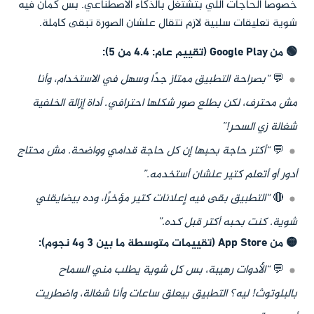
خصوصًا الحاجات اللي بتشتغل بالذكاء الاصطناعي. بس كمان فيه
شوية تعليقات سلبية لازم تتقال علشان الصورة تبقى كاملة.
🟢 من Google Play (تقييم عام: 4.4 من 5):
💬
“بصراحة التطبيق ممتاز جدًا وسهل في الاستخدام، وأنا
مش محترف، لكن بطلع صور شكلها احترافي. أداة إزالة الخلفية
شغالة زي السحر!”
💬
“أكتر حاجة بحبها إن كل حاجة قدامي وواضحة. مش محتاج
أدور أو أتعلم كتير علشان أستخدمه.”
🔴
“التطبيق بقى فيه إعلانات كتير مؤخرًا، وده بيضايقني
شوية. كنت بحبه أكتر قبل كده.”
🟡 من App Store (تقييمات متوسطة ما بين 3 و4 نجوم):
💬
“الأدوات رهيبة، بس كل شوية يطلب مني السماح
بالبلوتوث! ليه؟ التطبيق بيعلق ساعات وأنا شغالة، واضطريت