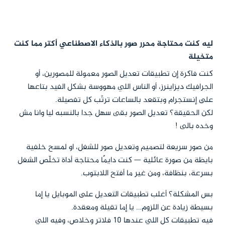
ليه كنت محتاجة محرر صور بالذكاء الاصطناعي أكتر مما كنت
متخيلة
كنت فاكرة إن تطبيقات تعديل الصور معمولة للمصورين، أو
الجرافيك ديزاينرز، أو الناس اللي مهووسة بشكل الفيد بتاعها
على إنستجرام وبتقعد بالساعات ترتّب كل تفصيلة.
لكن الحقيقة؟ تعديل الصور بقى سهل جدا بالنسبه ليا وانا مش
وخده بالى !
من صور سريعة لتصميم وتعديل صور للشغل، او لمسح خلفية
بايظة من صورة عائلية — كنت دايمًا محتاجة أداة تخلّص الشغل
بسرعة، بنظافة، ومن غير ما أفتح اللابتوب.
بس المشكلة؟ أغلب تطبيقات التعديل على الموبايل يا إما
بسيطة زيادة عن اللزوم… يا إما تقيلة ومعقدة.
فيه تطبيقات كل اللي عندها 10 فلاتر وخلاص، وفيه اللي