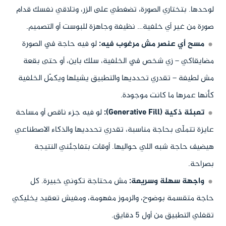
لوحدها. بتختاري الصورة، تضغطي على الزر، وتلاقي نفسك قدام
صورة من غير أي خلفية… نظيفة وجاهزة للبوست أو التصميم.
مسح أي عنصر مش مرغوب فيه:
لو فيه حاجة في الصورة
مضايقاكي – زي شخص في الخلفية، سلك باين، أو حتى بقعة
مش لطيفة – تقدري تحدديها والتطبيق يشيلها ويكمّل الخلفية
كأنها عمرها ما كانت موجودة.
تعبئة ذكية (Generative Fill):
لو فيه جزء ناقص أو مساحة
عايزة تتملّى بحاجة مناسبة، تقدري تحدديها والذكاء الاصطناعي
هيضيف حاجة شبه اللي حواليها. أوقات بتفاجئني النتيجة
بصراحة.
واجهة سهلة وسريعة:
مش محتاجة تكوني خبيرة. كل
حاجة متقسمة بوضوح، والرموز مفهومة، ومفيش تعقيد يخليكي
تقفلي التطبيق من أول 5 دقايق.