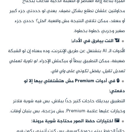
الميزة بتاعة إزالة العناصر أو التعبئة الذكية ساعات بتحتاج
محاولتين علشان تطلع بشكل نضيف. يعني لو حددتي جزء كبير
أو معقد، ممكن تلاقي النتيجة مش واقعية.
الحل؟
حددي جزء
صغير وجربي خطوة بخطوة.
📶 النت بيفرق في الأداء:
الأدوات الـ AI بتشتغل عن طريق الإنترنت، وده معناه إن لو الشبكة
ضعيفة، ممكن التطبيق يبطأ أو ميكملش الإجراء.
لو ناوية تعملي
تعديل تقيل، يفضل تكوني على واي فاي.
🔒 في أدوات Premium مش هتشتغلي بيها إلا لو
دفعتي:
التطبيق بيديلك حاجات كتير جدًا ببلاش، بس فيه شوية فلاتر
وخيارات عليها علامة Premium. مش مزعجة، بس بتبان أوقات.
🖼️ اختيارات حفظ الصور محتاجة شوية مرونة:
حالياً الحفظ بيتم بجودة كويسة، بس كنت أتمنى يكون فيه