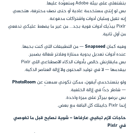
بتشتغلي على بيئة Adobe ومتعوّدة عليها.
بس لو إنتي مستخدمة عادية أو حتى نصف محترفة، هتحسي
إنه تقيل ومليان أدوات واشتراكات مدفوعة.
Pixlr بيدّيك أدوات قوية بجد… من غير ما يضغط عليكي تدفعي
من أول ثانية.
وفيه كمان
Snapseed
— من التطبيقات اللي كنت بحبها.
عنده أدوات تعديل يدوية ممتازة وفلاتر شغالة بضمير.
بس مايقارنش خالص بأدوات الذكاء الاصطناعي اللي Pixlr
بيقدمها — لا في توليد المحتوى ولا إزالة العناصر الذكية.
ولو بتستخدمي آيفون، ممكن تكوني سمعتِ عن
PhotoRoom
— شاطر جدًا في إزالة الخلفية.
بس برضو بيركّز على ميزة واحدة.
إنما Pixlr جايبلك كل الباقة مع بعض.
حاجات لازم تبقيي عارفاها – شوية نصايح قبل ما تغوصي
في Pixlr