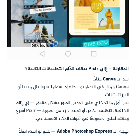
المقارنة – إزاي Pixlr بيقف قدّام التطبيقات التانية؟
نبدأ بـ
Canva
مثلًا.
Canva ممتاز في التصاميم الجاهزة، سواء للسوشيال ميديا أو
البرزنتيشنات.
بس أول ما تدخلي على تعديل الصور بشكل دقيق — زي إزالة
الخلفية، تنظيف الكادر، أو توليد جزء من الصورة — Pixlr أسرع
ودقته أعلى، خصوصًا في أدوات الذكاء الاصطناعي.
نيجي لـ
Adobe Photoshop Express
— حلو لو إنتي أصلًا