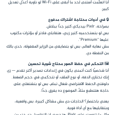
أنا اتعلّمت أستنى لحد ما أبقى على Wi-Fi لو ناوية أعدّل تعديل
كبير.
🔒
في أدوات محتاجة اشتراك مدفوع
بصراحة، Pixlr بيديكي كتير جدًا ببلاش.
بس لو بتستخدميه كتير زيي، هتقابلي فلاتر أو مؤثرات مكتوب
عليها “Premium”.
مش نهاية العالم، بس لو بتضايقي من الزراير المقفولة، خدي بالك
من النقطة دي.
🖼️
التحكم في حفظ الصور محتاج شوية تحسين
أنا شخصيًا كنت أتمنى يكون في إعدادات تصدير أكتر تقدم — زي
إنك تختاري الدقة، أو نوع الملف، أو تتحكمي في حجم الضغط.
دلوقتي الحفظ الافتراضي شغال تمام، بس لو بتشتغلي على
حاجة هتتطبع مثلًا، الموضوع ده يفرق جدًا.
يعني باختصار؟ الحاجات دي مش مشاكل كبيرة، بس واقعية،
وبتقابليها مع أي أداة قوية.
وكل ما تتعودي على Pixlr، هتحسي إن التفاصيل دي جزء من