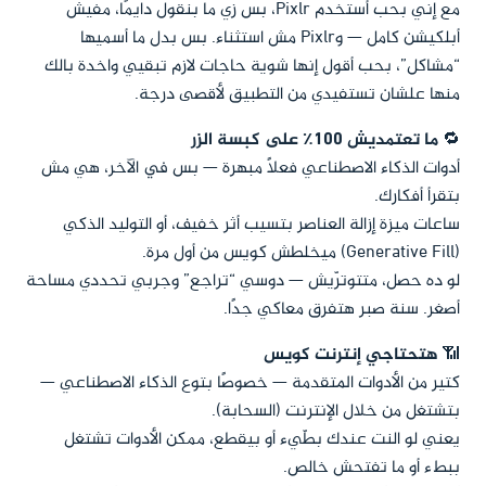
مع إني بحب أستخدم Pixlr، بس زي ما بنقول دايمًا، مفيش
أبلكيشن كامل — وPixlr مش استثناء. بس بدل ما أسميها
“مشاكل”، بحب أقول إنها شوية حاجات لازم تبقيي واخدة بالك
منها علشان تستفيدي من التطبيق لأقصى درجة.
🔁
ما تعتمديش ١٠٠٪ على كبسة الزر
أدوات الذكاء الاصطناعي فعلاً مبهرة — بس في الآخر، هي مش
بتقرأ أفكارك.
ساعات ميزة إزالة العناصر بتسيب أثر خفيف، أو التوليد الذكي
(Generative Fill) ميخلطش كويس من أول مرة.
لو ده حصل، متتوترّيش — دوسي “تراجع” وجربي تحددي مساحة
أصغر. سنة صبر هتفرق معاكي جدًا.
📶
هتحتاجي إنترنت كويس
كتير من الأدوات المتقدمة — خصوصًا بتوع الذكاء الاصطناعي —
بتشتغل من خلال الإنترنت (السحابة).
يعني لو النت عندك بطّيء أو بيقطع، ممكن الأدوات تشتغل
ببطء أو ما تفتحش خالص.