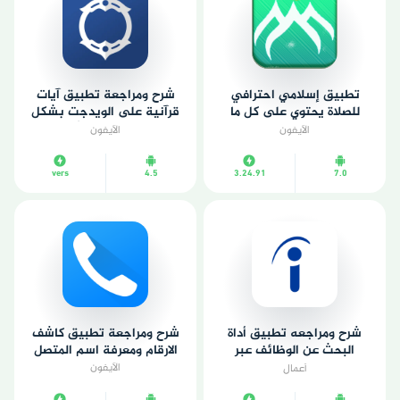
تطبيق إسلامي احترافي
شرح ومراجعة تطبيق آيات
للصلاة يحتوي على كل ما
قرآنية على الويدجت بشكل
يحتاجه المسلم
متغير تلقائيًا
الآيفون
الآيفون
vers
4.5
3.24.91
7.0
شرح ومراجعه تطبيق أداة
شرح ومراجعة تطبيق كاشف
البحث عن الوظائف عبر
الارقام ومعرفة اسم المتصل
الإنترنت
الآيفون
أعمال