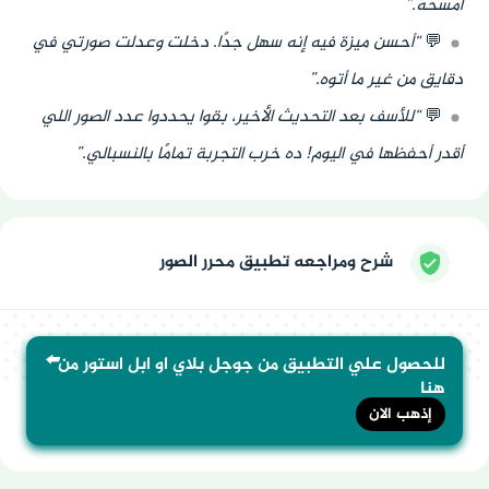
أمسحه.”
💬
“أحسن ميزة فيه إنه سهل جدًا. دخلت وعدلت صورتي في
دقايق من غير ما أتوه.”
💬
“للأسف بعد التحديث الأخير، بقوا يحددوا عدد الصور اللي
أقدر أحفظها في اليوم! ده خرب التجربة تمامًا بالنسبالي.”
شرح ومراجعه تطبيق محرر الصور
⬅️
للحصول علي التطبيق من جوجل بلاي او ابل استور من
هنا
إذهب الان