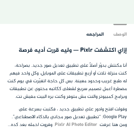
الوصف
المراجعه
إزاي اكتشفت Pixlr — وليه قررت أديه فرصة
أنا مكنتش بدوّر أصلاً على تطبيق تعديل صور جديد. بصراحة،
كنت منزلة تلات أو أربع تطبيقات على الموبايل، وكل واحد فيهم
له طبع غريب وحدود معينة. بس كل حاجة اتغيّرت في يوم كنت
مضطرة أعمل تصميم سريع لشغلى ككاتبه محتوي عن تطبيقات
وبرامج كمبيوتر والنت مش متوفر وكنت بره البيت مفيش نت.
وقولت افتح وادور علي تطبيق جديد ، فكتبت بسرعة على
Google Play: “تطبيق تعديل صور مجاني بالذكاء الاصطناعي”.
ومن هنا عرفت
Pixlr AI Photo Editor
.
وقروت احمله بعد كده…