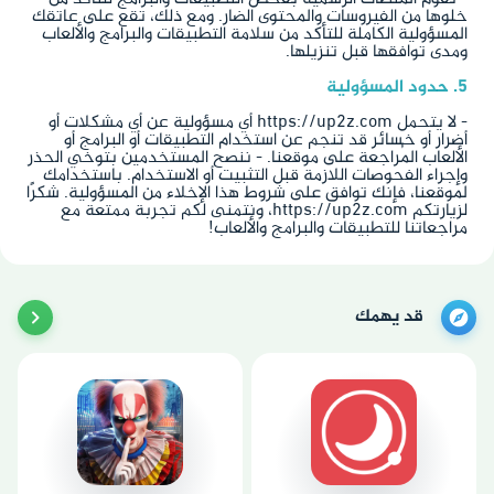
خلوها من الفيروسات والمحتوى الضار. ومع ذلك، تقع على عاتقك
المسؤولية الكاملة للتأكد من سلامة التطبيقات والبرامج والألعاب
ومدى توافقها قبل تنزيلها.
5. حدود المسؤولية
- لا يتحمل https://up2z.com أي مسؤولية عن أي مشكلات أو
أضرار أو خسائر قد تنجم عن استخدام التطبيقات أو البرامج أو
الألعاب المُراجعة على موقعنا. - ننصح المستخدمين بتوخي الحذر
وإجراء الفحوصات اللازمة قبل التثبيت أو الاستخدام. باستخدامك
لموقعنا، فإنك توافق على شروط هذا الإخلاء من المسؤولية. شكرًا
لزيارتكم https://up2z.com، ونتمنى لكم تجربة ممتعة مع
مراجعاتنا للتطبيقات والبرامج والألعاب!
قد يهمك