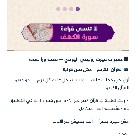
🟦 مميزات غيّرت روتيني اليومي — نعمة ورا نعمة
📖 القرآن الكريم – مش بس قراءة
أول جزء دخلت عليه — ولسه بدخل عليه كل يوم — هو قسم
القرآن الكريم.
جربت تطبيقات قرآن كتير قبل كده، بس فيه حاجة في التطبيق
ده حسّستني إنه… متكامل.
مش مجرد بتقرأ — إنت بتعيش مع الآيات.
تقدر: