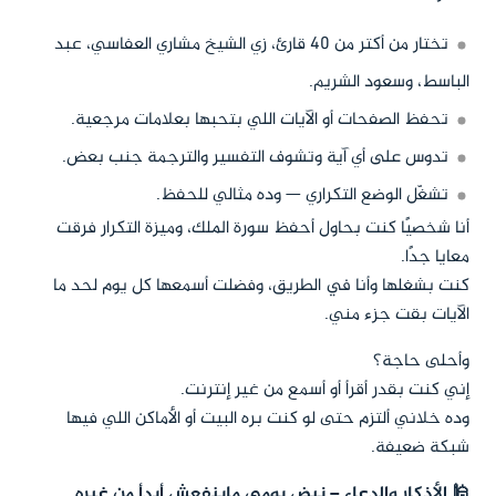
تختار من أكتر من 40 قارئ، زي الشيخ مشاري العفاسي، عبد
الباسط، وسعود الشريم.
تحفظ الصفحات أو الآيات اللي بتحبها بعلامات مرجعية.
تدوس على أي آية وتشوف التفسير والترجمة جنب بعض.
تشغّل الوضع التكراري — وده مثالي للحفظ.
أنا شخصيًا كنت بحاول أحفظ سورة الملك، وميزة التكرار فرقت
معايا جدًا.
كنت بشغلها وأنا في الطريق، وفضلت أسمعها كل يوم لحد ما
الآيات بقت جزء مني.
وأحلى حاجة؟
إني كنت بقدر أقرأ أو أسمع من غير إنترنت.
وده خلاني ألتزم حتى لو كنت بره البيت أو الأماكن اللي فيها
شبكة ضعيفة.
🕌 الأذكار والدعاء – نبض يومي ماينفعش أبدأ من غيره