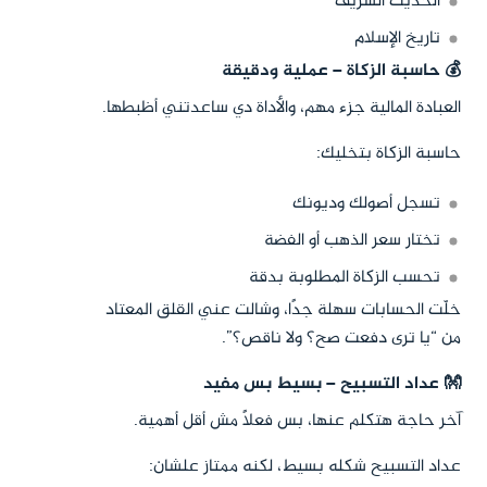
الحديث الشريف
تاريخ الإسلام
💰 حاسبة الزكاة – عملية ودقيقة
العبادة المالية جزء مهم، والأداة دي ساعدتني أظبطها.
حاسبة الزكاة بتخليك:
تسجل أصولك وديونك
تختار سعر الذهب أو الفضة
تحسب الزكاة المطلوبة بدقة
خلّت الحسابات سهلة جدًا، وشالت عني القلق المعتاد
من “يا ترى دفعت صح؟ ولا ناقص؟”.
👐 عداد التسبيح – بسيط بس مفيد
آخر حاجة هتكلم عنها، بس فعلاً مش أقل أهمية.
عداد التسبيح شكله بسيط، لكنه ممتاز علشان: