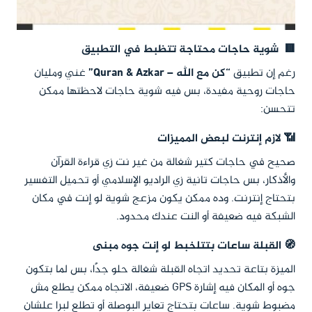
🟥 شوية حاجات محتاجة تتظبط في التطبيق
رغم إن تطبيق
“كن مع الله – Quran & Azkar”
غني ومليان
حاجات روحية مفيدة، بس فيه شوية حاجات لاحظتها ممكن
تتحسن:
📶 لازم إنترنت لبعض المميزات
صحيح في حاجات كتير شغالة من غير نت زي قراءة القرآن
والأذكار، بس حاجات تانية زي الراديو الإسلامي أو تحميل التفسير
بتحتاج إنترنت. وده ممكن يكون مزعج شوية لو إنت في مكان
الشبكة فيه ضعيفة أو النت عندك محدود.
🧭 القبلة ساعات بتتلخبط لو إنت جوه مبنى
الميزة بتاعة تحديد اتجاه القبلة شغالة حلو جدًا، بس لما بتكون
جوه أو المكان فيه إشارة GPS ضعيفة، الاتجاه ممكن يطلع مش
مضبوط شوية. ساعات بتحتاج تعاير البوصلة أو تطلع لبرا علشان