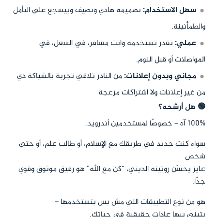
سهل الاستخدام:
تصميمه هادي ونضيف وبيشجع على التأمل
والطمأنينة.
عملي:
تقدر تستخدمه وانت مسافر، في الشغل، في
المواصلات أو قبل النوم.
مجاني وبدون إعلانات:
من النادر تلاقي تجربة بالشياكة دي
من غير إعلانات ولا اشتراكات مزعجة
🟢 هل أرشحه؟
100% آه – خصوصًا لمستخدمين أندرويد.
سواء كنت جديد في طريقك مع الإسلام، أو طالب علم، أو حتى
شخص
عايز يحسّن روتينه الديني، “كن مع الله” هو رفيق موثوق وقوي
جدًا.
هو من نوع التطبيقات اللي مش بس بتستخدمها –
بتبني بيها عادات حقيقية في حياتك.