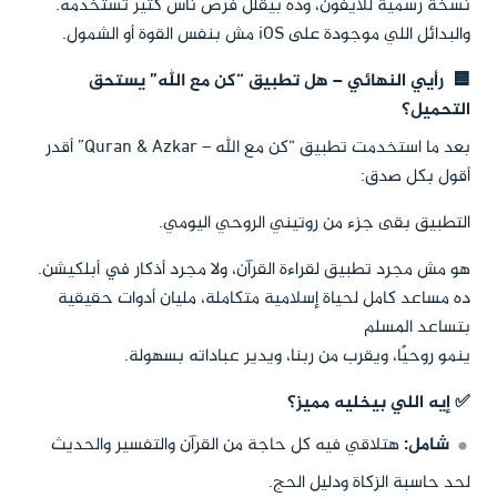
نسخة رسمية للآيفون، وده بيقلل فرص ناس كتير تستخدمه.
والبدائل اللي موجودة على iOS مش بنفس القوة أو الشمول.
🟦 رأيي النهائي – هل تطبيق “كن مع الله” يستحق
التحميل؟
بعد ما استخدمت تطبيق “كن مع الله – Quran & Azkar” أقدر
أقول بكل صدق:
التطبيق بقى جزء من روتيني الروحي اليومي.
هو مش مجرد تطبيق لقراءة القرآن، ولا مجرد أذكار في أبلكيشن.
ده مساعد كامل لحياة إسلامية متكاملة، مليان أدوات حقيقية
بتساعد المسلم
ينمو روحيًا، ويقرب من ربنا، ويدير عباداته بسهولة.
✅ إيه اللي بيخليه مميز؟
شامل:
هتلاقي فيه كل حاجة من القرآن والتفسير والحديث
لحد حاسبة الزكاة ودليل الحج.