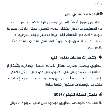
تتأكد.
🌐 الواجهة بالعربي بس
التطبيق معمول أصلاً بالعربي، وده ممتاز لينا كعرب. بس لو حد
من المستخدمين مش بيتكلم عربي كويس، ممكن يلاقي صعوبة
شوية خاصة في الأقسام اللي فيها تفسير أو رُقى شرعية. فـ
إضافة لغات تانية زي الإنجليزي أو الفرنسي هتكون مفيدة جدًا
للناس دي.
🔔 الإشعارات ساعات بتكون كتير
التطبيق بيبعت إشعارات بشكل تلقائي علشان يفتكرك بالأذكار أو
المناسبات. وده كويس في العموم، بس في ناس ممكن تلاقي
الإشعارات كتير شوية أو مش في وقت مناسب. فـ وجود إعدادات
متقدمة للإشعارات هيكون إضافة حلوة.
🍏 مفيش نسخة للآيفون (iOS)
للأسف لحد دلوقتي، التطبيق موجود بس على أندرويد. مفيش