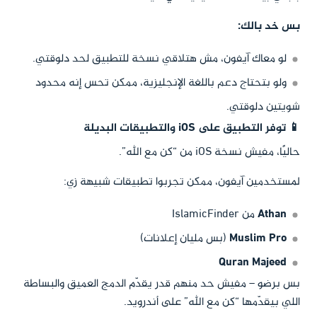
بس خد بالك:
لو معاك آيفون، مش هتلاقي نسخة للتطبيق لحد دلوقتي.
ولو بتحتاج دعم باللغة الإنجليزية، ممكن تحس إنه محدود
شويتين دلوقتي.
📱 توفر التطبيق على iOS والتطبيقات البديلة
حاليًا، مفيش نسخة iOS من “كن مع الله”.
لمستخدمين آيفون، ممكن تجربوا تطبيقات شبيهة زي:
Athan
من IslamicFinder
Muslim Pro
(بس مليان إعلانات)
Quran Majeed
بس برضو – مفيش حد منهم قدر يقدّم الدمج العميق والبساطة
اللي بيقدّمها “كن مع الله” على أندرويد.