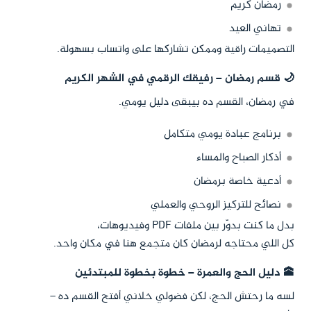
رمضان كريم
تهاني العيد
التصميمات راقية وممكن تشاركها على واتساب بسهولة.
🌙 قسم رمضان – رفيقك الرقمي في الشهر الكريم
في رمضان، القسم ده بيبقى دليل يومي.
برنامج عبادة يومي متكامل
أذكار الصباح والمساء
أدعية خاصة برمضان
نصائح للتركيز الروحي والعملي
بدل ما كنت بدوّر بين ملفات PDF وفيديوهات،
كل اللي محتاجه لرمضان كان متجمع هنا في مكان واحد.
🕋 دليل الحج والعمرة – خطوة بخطوة للمبتدئين
لسه ما رحتش الحج، لكن فضولي خلاني أفتح القسم ده –