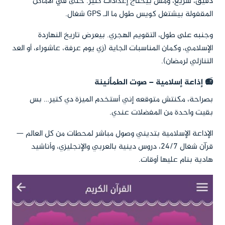
دقيق، سريع، ومش بيحتاج إعدادات كتير. حتى في الأماكن
المقفولة بيشتغل كويس طول ما الـ GPS شغال.
وجنبه على طول، التقويم الهجري. بيعرض تاريخ النهاردة
الإسلامي، وكمان المناسبات الجاية (زي يوم عرفة، عاشوراء، أو العد
التنازلي لرمضان).
📻 إذاعة إسلامية – صوت الطمأنينة
بصراحة، مكنتش متوقعه إني أستخدم الميزة دي كتير… بس
بقيت واحدة من المفضلات عندي.
الإذاعة الإسلامية بتديني وصول مباشر لمحطات من كل العالم —
قرآن شغال 24/7، دروس دينية بالعربي والإنجليزي، وأناشيد
هادية بنام عليها أوقات.