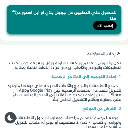
⬅️
للحصول علي التطبيق من جوجل بلاي او ابل استور من
هنا
إذهب الان
🚨 إخلاء المسؤولية
نحن ملتزمون بتقديم مراجعات شاملة ورؤى متعمقة حول أحدث
التطبيقات والبرامج والألعاب. يُرجى قراءة النقاط التالية بعناية:
1. إعادة التوجيه إلى المتاجر الرسمية
- جميع التطبيقات والبرامج والألعاب المدرجة على موقعنا متوفرة
للتنزيل فقط من المنصات الرسمية مثل Google Play وApp
Store. - سيتم إعادة توجيهك تلقائيًا إلى المتجر المناسب بناءً
على جهازك ونظام التشغيل الخاص بك.
2. الغرض من الموقع
- موقعنا مُصمم لتقديم مراجعات ومعلومات حول التطبيقات
والبرامج والألعاب. - نحن لا نستضيف أو نوفر أي ملفات للتنزيل
مباشرة على موقعنا.