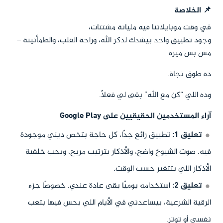
📌 الخلاصة
في وقت موبايلاتنا فيه مليانة مشتتات،
وجود تطبيق واحد بيشدك لذكر الله، وراحة القلب، والطمأنينة –
مش بس ميزة.
ده طوق نجاة.
وده اللي “كن مع الله” بقى لي فعلًا.
آراء المستخدمين الحقيقيين على Google Play
تعليق 1:
تطبيق رائع جدًا، كل حاجة بتخص ديني موجودة
فيه. صوت الشيوخ واضح، والأذكار بترتيب مريح، وبحب خلفية
الأذكار اللي بتتغير حسب الوقت.
تعليق 2:
استخدامه يوميًا بقى عادة عندي. خصوصًا جزء
الرقية الشرعية، بيساعدني في الأيام اللي بحس فيها بتعب
نفسي أو توتر.