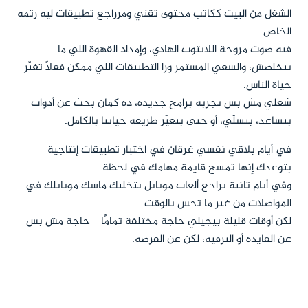
الشغل من البيت ككاتب محتوى تقني ومرراجع تطبيقات ليه رتمه
الخاص.
فيه صوت مروحة اللابتوب الهادي، وإمداد القهوة اللي ما
بيخلصش، والسعي المستمر ورا التطبيقات اللي ممكن فعلًا تغيّر
حياة الناس.
شغلي مش بس تجربة برامج جديدة، ده كمان بحث عن أدوات
بتساعد، بتسلّي، أو حتى بتغيّر طريقة حياتنا بالكامل.
في أيام بلاقي نفسي غرقان في اختبار تطبيقات إنتاجية
بتوعدك إنها تمسح قايمة مهامك في لحظة.
وفي أيام تانية براجع ألعاب موبايل بتخليك ماسك موبايلك في
المواصلات من غير ما تحس بالوقت.
لكن أوقات قليلة بيجيلي حاجة مختلفة تمامًا – حاجة مش بس
عن الفايدة أو الترفيه، لكن عن الفرصة.