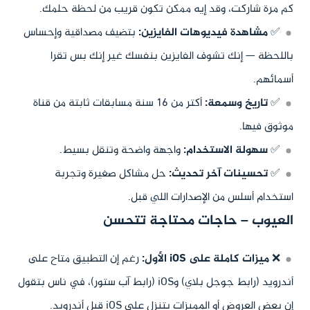
كم مرة شاركت، وقد إيه ممكن تكون قريب من لحظة حلمك.
✅
مشاهدة فيديوهات الفايزين:
بتضيف مصداقية وإحساس
باللحظة — إنك تشوف الفايزين بنفسك غير إنك بس تقرا
أسمائهم.
✅
تاريخ وسمعة:
أكتر من 16 سنة مسابقات ثابتة من قناة
موثوق فيها.
✅
سهولة الاستخدام:
واجهة واضحة وتنقل بسيط.
✅
تحسينات آخر تحديث:
حل مشاكل صغيرة وتجربة
استخدام أسلس من الإصدارات اللي قبل.
العيوب – حاجات محتاجة تتحسن
❌
ميزات كاملة على iOS الأول:
رغم إن التطبيق متاح على
أندرويد (رابط جوجل بلاي) وiOS (رابط آب ستور)، في ناس بتقول
إن بعض العروض أو المميزات بتنزل على iOS قبل أندرويد.