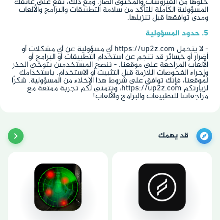
خلوها من الفيروسات والمحتوى الضار. ومع ذلك، تقع على عاتقك
المسؤولية الكاملة للتأكد من سلامة التطبيقات والبرامج والألعاب
ومدى توافقها قبل تنزيلها.
5. حدود المسؤولية
- لا يتحمل https://up2z.com أي مسؤولية عن أي مشكلات أو
أضرار أو خسائر قد تنجم عن استخدام التطبيقات أو البرامج أو
الألعاب المُراجعة على موقعنا. - ننصح المستخدمين بتوخي الحذر
وإجراء الفحوصات اللازمة قبل التثبيت أو الاستخدام. باستخدامك
لموقعنا، فإنك توافق على شروط هذا الإخلاء من المسؤولية. شكرًا
لزيارتكم https://up2z.com، ونتمنى لكم تجربة ممتعة مع
مراجعاتنا للتطبيقات والبرامج والألعاب!
قد يهمك