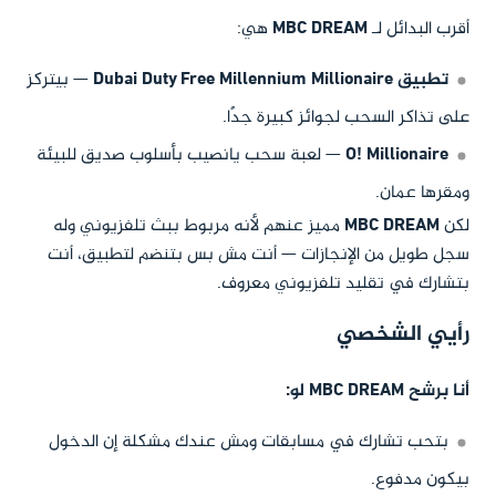
أقرب البدائل لـ
MBC DREAM
هي:
تطبيق Dubai Duty Free Millennium Millionaire
— بيتركز
على تذاكر السحب لجوائز كبيرة جدًا.
O! Millionaire
— لعبة سحب يانصيب بأسلوب صديق للبيئة
ومقرها عمان.
لكن
MBC DREAM
مميز عنهم لأنه مربوط ببث تلفزيوني وله
سجل طويل من الإنجازات — أنت مش بس بتنضم لتطبيق، أنت
بتشارك في تقليد تلفزيوني معروف.
رأيي الشخصي
أنا برشح MBC DREAM لو:
بتحب تشارك في مسابقات ومش عندك مشكلة إن الدخول
بيكون مدفوع.