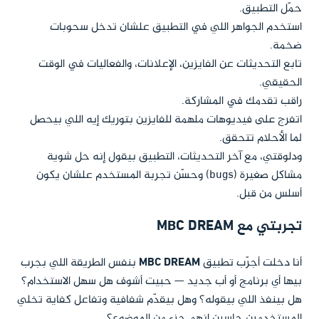
حمّل التطبيق.
استخدم الجواهر اللي في التطبيق علشان تدخل سحوبات
ضخمة.
تابع التحديثات عن الفايزين، الإعلانات، والفعاليات في الوقت
الحقيقي.
راقب تقدمك في المشاركة.
اتفرج على فيديوهات ملهمة للفايزين بتوريك إيه اللي بيحصل
لما الأحلام تتحقق.
ودلوقتي، مع آخر التحديثات، التطبيق بيقول إنه حل شوية
مشاكل صغيرة (bugs) وحسّن تجربة المستخدم علشان يكون
أسلس من قبل.
تجربتي مع MBC DREAM
أنا دخلت أجرّب تطبيق
MBC DREAM
بنفس الطريقة اللي بجرب
بيها أي برنامج أو أب جديد — حبيت أشوف هل سهل الاستخدام؟
هل بينفذ اللي بيقوله؟ وهل بيقدّم شفافية وتفاعل كفاية تخلي
المستخدمين حاسين إنهم جزء من الموضوع؟