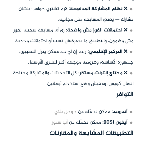
❌
نظام المشاركة المدفوعة:
لازم تشتري جواهر علشان
تشارك — يعني المسابقة مش مجانية.
❌
احتمالات الفوز مش واضحة:
زي أي مسابقة سحب، الفوز
مش مضمون، والتطبيق ما بيعرضش نسب أو احتمالات محددة.
❌
التركيز الإقليمي:
رغم إن أي حد ممكن ينزل التطبيق،
جمهوره الأساسي وعروضه موجهة أكتر للشرق الأوسط.
❌
محتاج إنترنت مستقر:
كل التحديثات والمشاركة محتاجة
اتصال كويس، ومفيش وضع استخدام أوفلاين.
التوافر
أندرويد:
ممكن تحمّله من
جوجل بلاي
آيفون (iOS):
ممكن تحمّله من
آب ستور
التطبيقات المشابهة والمقارنات