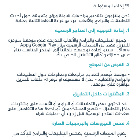
🚨 إخلاء المسؤولية
نحن ملتزمون بتقديم مراجعات شاملة ورؤى متعمقة حول أحدث
التطبيقات والبرامج والألعاب. يُرجى قراءة النقاط التالية بعناية:
1. إعادة التوجيه إلى المتاجر الرسمية
- جميع التطبيقات والبرامج والألعاب المدرجة على موقعنا متوفرة
للتنزيل فقط من المنصات الرسمية مثل Google Play وApp
Store. - سيتم إعادة توجيهك تلقائيًا إلى المتجر المناسب بناءً
على جهازك ونظام التشغيل الخاص بك.
2. الغرض من الموقع
- موقعنا مُصمم لتقديم مراجعات ومعلومات حول التطبيقات
والبرامج والألعاب. - نحن لا نستضيف أو نوفر أي ملفات للتنزيل
مباشرة على موقعنا.
3. المشتريات داخل التطبيق
- قد تحتوي بعض التطبيقات أو البرامج أو الألعاب على مشتريات
داخل التطبيق. - ننصح المستخدمين بمراجعة هذه التفاصيل على
صفحات المتجر الرسمية قبل إجراء أي عمليات شراء.
4. فحص الفيروسات والبرمجيات الضارة
- تقوم المنصات الرسمية بفحص التطبيقات والبرامج للتأكد من