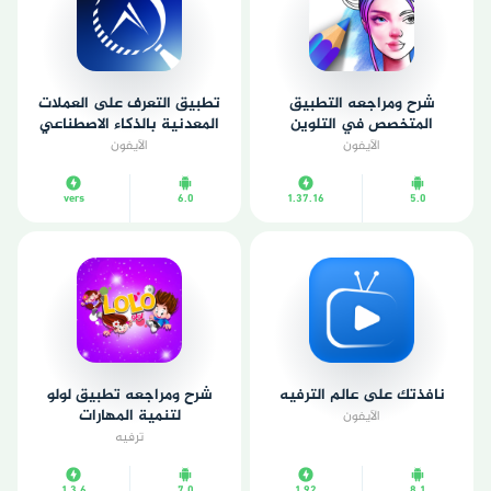
شرح ومراجعه التطبيق
تطبيق التعرف على العملات
المتخصص في التلوين
المعدنية بالذكاء الاصطناعي
الآيفون
الآيفون
vers
6.0
1.37.16
5.0
نافذتك على عالم الترفيه
شرح ومراجعه تطبيق لولو
لتنمية المهارات
الآيفون
ترفيه
1.3.6
7.0
1.92
8.1