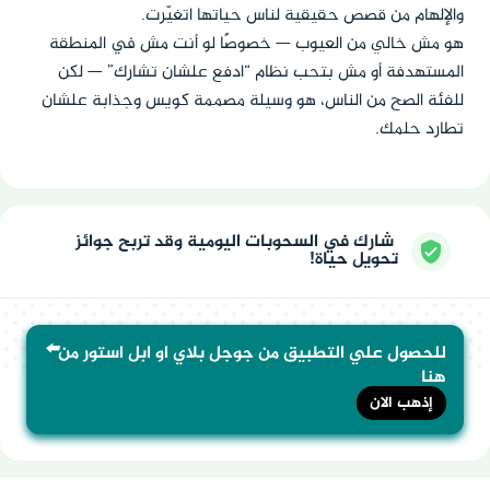
والإلهام من قصص حقيقية لناس حياتها اتغيّرت.
هو مش خالي من العيوب — خصوصًا لو أنت مش في المنطقة
المستهدفة أو مش بتحب نظام “ادفع علشان تشارك” — لكن
للفئة الصح من الناس، هو وسيلة مصممة كويس وجذابة علشان
تطارد حلمك.
شارك في السحوبات اليومية وقد تربح جوائز
تحويل حياة!
⬅️
للحصول علي التطبيق من جوجل بلاي او ابل استور من
هنا
إذهب الان