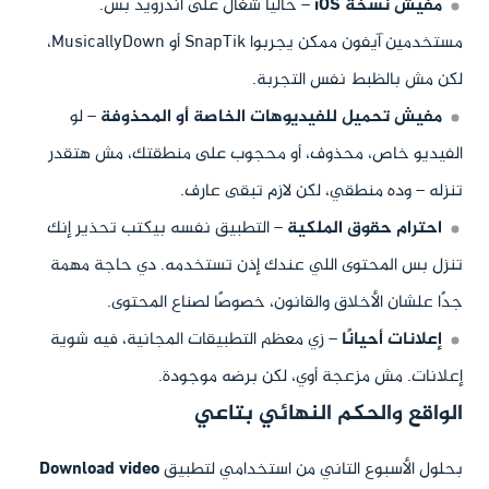
مفيش نسخة iOS
– حاليًا شغال على أندرويد بس.
مستخدمين آيفون ممكن يجربوا SnapTik أو MusicallyDown،
لكن مش بالظبط نفس التجربة.
مفيش تحميل للفيديوهات الخاصة أو المحذوفة
– لو
الفيديو خاص، محذوف، أو محجوب على منطقتك، مش هتقدر
تنزله – وده منطقي، لكن لازم تبقى عارف.
احترام حقوق الملكية
– التطبيق نفسه بيكتب تحذير إنك
تنزل بس المحتوى اللي عندك إذن تستخدمه. دي حاجة مهمة
جدًا علشان الأخلاق والقانون، خصوصًا لصناع المحتوى.
إعلانات أحيانًا
– زي معظم التطبيقات المجانية، فيه شوية
إعلانات. مش مزعجة أوي، لكن برضه موجودة.
الواقع والحكم النهائي بتاعي
بحلول الأسبوع التاني من استخدامي لتطبيق
Download video