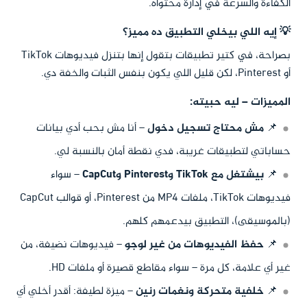
الكفاءة والسرعة في إدارة محتواه.
💡 إيه اللي بيخلي التطبيق ده مميز؟
بصراحة، في كتير تطبيقات بتقول إنها بتنزل فيديوهات TikTok
أو Pinterest، لكن قليل اللي يكون بنفس الثبات والخفة دي.
المميزات – ليه حبيته:
📌
مش محتاج تسجيل دخول
– أنا مش بحب أدي بيانات
حساباتي لتطبيقات غريبة، فدي نقطة أمان بالنسبة لي.
📌
بيشتغل مع TikTok وPinterest وCapCut
– سواء
فيديوهات TikTok، ملفات MP4 من Pinterest، أو قوالب CapCut
(بالموسيقى)، التطبيق بيدعمهم كلهم.
📌
حفظ الفيديوهات من غير لوجو
– فيديوهات نضيفة، من
غير أي علامة، كل مرة – سواء مقاطع قصيرة أو ملفات HD.
📌
خلفية متحركة ونغمات رنين
– ميزة لطيفة: أقدر أخلي أي