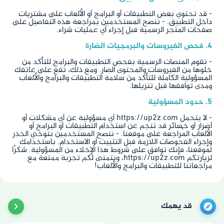
- قد تحتوي بعض التطبيقات أو البرامج أو الألعاب على مشتريات
داخل التطبيق. - ننصح المستخدمين بمراجعة هذه التفاصيل على
صفحات المتجر الرسمية قبل إجراء أي عمليات شراء.
4. فحص الفيروسات والبرمجيات الضارة
- تقوم المنصات الرسمية بفحص التطبيقات والبرامج للتأكد من
خلوها من الفيروسات والمحتوى الضار. ومع ذلك، تقع على عاتقك
المسؤولية الكاملة للتأكد من سلامة التطبيقات والبرامج والألعاب
ومدى توافقها قبل تنزيلها.
5. حدود المسؤولية
- لا يتحمل https://up2z.com أي مسؤولية عن أي مشكلات أو
أضرار أو خسائر قد تنجم عن استخدام التطبيقات أو البرامج أو
الألعاب المُراجعة على موقعنا. - ننصح المستخدمين بتوخي الحذر
وإجراء الفحوصات اللازمة قبل التثبيت أو الاستخدام. باستخدامك
لموقعنا، فإنك توافق على شروط هذا الإخلاء من المسؤولية. شكرًا
لزيارتكم https://up2z.com، ونتمنى لكم تجربة ممتعة مع
مراجعاتنا للتطبيقات والبرامج والألعاب!
قد يهمك