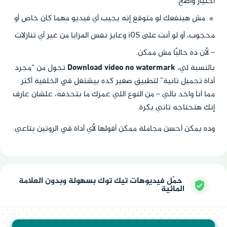
اختيار واضح.
مش هينفعك لو متوقع إنه يجيب أي فيديو مهما كان خاص أو
محجوب، أو لو أنت على iOS وعايز نفس المزايا من غير أي تنازلات
– لأن ده حاليًا مش ممكن.
بالنسبة لي،
Download video no watermark
تحول من “مجرد
أداة تحميل تانية” لتطبيق صغير كده بيشتغل في الخلفية أكتر
مما أنا واخد بالي – من النوع اللي عمرك ما بتحذفه، علشان عارف
إنك هتحتاجه تاني بكرة.
وده يمكن أحسن مجاملة ممكن أقولها لأي أداة في الروتين بتاعي.
حمّل فيديوهات تيك توك بسهولة وبدون العلامة
المائية