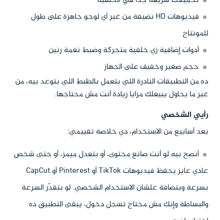
تحميلات سريعة جدًا في الخلفية
فيديوهات HD نضيفة من غير أي لوجو جاهزة على طول
للمونتاج
أدوات إضافية زي خلفية متحركة وضبط نغمة رنين
حجم صغير وخفيف على الجهاز
ده من التطبيقات النادرة اللي بتعمل بالظبط اللي بتوعد بيه، من
غير ما يحاول يبيعلك مزايا زيادة أنت مش محتاجها.
رأيي الشخصي
بعد أسابيع من الاستخدام، دي خلاصة تقييمي:
أنصح بيه لو أنت صانع محتوى، أو بتعدل ميمز، أو حتى شخص
عادي عايز يحفظ فيديوهات TikTok أو Pinterest أو CapCut
بسرعة وبنضافة علشان الاستخدام الشخصي. لو بتقدّر السرعة
والبساطة وإنك مش محتاج تسجل دخول، يبقى التطبيق ده