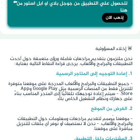
⬅️
للحصول علي التطبيق من جوجل بلاي او ابل استور من
هنا
إذهب الان
🚨 إخلاء المسؤولية
نحن ملتزمون بتقديم مراجعات شاملة ورؤى متعمقة حول أحدث
التطبيقات والبرامج والألعاب. يُرجى قراءة النقاط التالية بعناية:
1. إعادة التوجيه إلى المتاجر الرسمية
- جميع التطبيقات والبرامج والألعاب المدرجة على موقعنا متوفرة
للتنزيل فقط من المنصات الرسمية مثل Google Play وApp
Store. - سيتم إعادة توجيهك تلقائيًا إلى المتجر المناسب بناءً
على جهازك ونظام التشغيل الخاص بك.
2. الغرض من الموقع
- موقعنا مُصمم لتقديم مراجعات ومعلومات حول التطبيقات
والبرامج والألعاب. - نحن لا نستضيف أو نوفر أي ملفات للتنزيل
مباشرة على موقعنا.
3. المشتريات داخل التطبيق