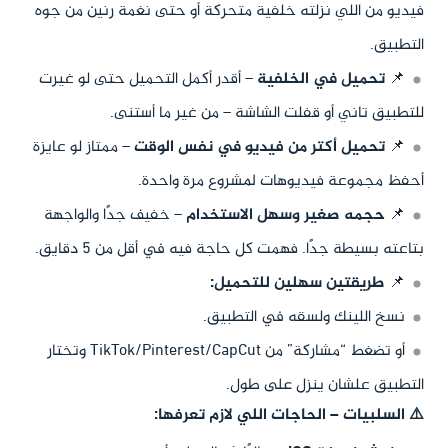
فيديو من اللي نزلته خلفية متحركة أو حتى نغمة رنين من جوه
التطبيق.
📌
تحميل في الخلفية
– أقدر أكمل التحميل حتى لو غيرت
للتطبيق تاني أو قفلت الشاشة – من غير ما أستنى.
📌
تحميل أكتر من فيديو في نفس الوقت
– ممتاز لو عايزة
أحفظ مجموعة فيديوهات لمشروع مرة واحدة.
📌
حجمه صغير وسهل الاستخدام
– خفيف جدًا والواجهة
بتاعته بسيطة جدًا. فهمت كل حاجة فيه في أقل من 5 دقايق.
📌
طريقتين سهلين للتحميل:
نسخ اللينك ولسقه في التطبيق.
أو تضغط “مشاركة” من TikTok/Pinterest/CapCut وتختار
التطبيق علشان ينزل على طول.
⚠️ السلبيات – الحاجات اللي لازم تعرفها: