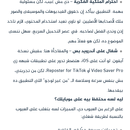
احترام الملكية الفكرية
– دي مش عيب، لكن مسئولية
مهمة. التطبيق بيأكد إن حقوق الفيديوهات والموسيقى والصور
ملك لأصحابها الأصليين. لو ناوي تعيد استخدام المحتوى، لازم تاخد
إذن وتدي الفضل لصاحبه. في عصر التحميل السريع، سهل ننسى
الموضوع ده، لكن هو فعلاً مهم.
شغال على أندرويد بس
– والمفاجأة هنا: مفيش نسخة
آيفون. لو أنت على iOS، هتضطر تدور على تطبيقات شبهه زي
Video Saver Pro أو Reposter for TikTok، لكن من تجربتي،
مش بنفس سرعة وسلاسة الـ “من غير لوجو” اللي التطبيق ده
بيقدمها.
ليه لسه محتفظ بيه على موبايلك؟
على الرغم من العيوب دي، المميزات لسه بتغلب على العيوب
بالنسبة لطريقة شغلي: