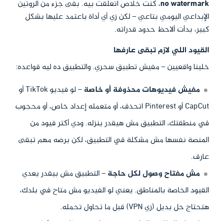
no watermark
، كنت خلاص اتعلقت بيه. بقى جزء من الروتين
الإبداعي اليومي بتاعي – لكن زي أي أداة باعتمد عليها بشكل
كبير، بدأت ألاحظ حدود قدراته.
القيود اللي لازم تبقى عارفها
خلينا واقعيين – مفيش تطبيق سحري. والتطبيق ده ليه قواعده:
مفيش فيديوهات محذوفة أو خاصة
– لو فيديو TikTok أو
CapCut أو Pinterest اتحذف، أو متعمله إعداد خاص، أو محجوب
في منطقتك، التطبيق مش هيقدر ينزله. ودي أكتر قيود من
المنصة نفسها مش مشكلة في التطبيق، لكن برضه مهم تبقى
عارف.
مش مفتاح وصول لكل حاجة
– التطبيق مش بيقدر يعدي
القيود الخاصة بالمناطق. يعني لو الفيديو مش متاح في بلدك،
هتحتاج حل بديل (زي VPN) قبل ما تحاول تحمله.