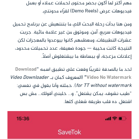
مهم أكتر لما أكون بحضر محتوى لحملات عملاء أو بعمل
فيديوهات عرض (Demo Reels) لقرّاء مدونتي.
ومن هنا بدأت رحلة البحث اللي ما بتنتهيش عن برنامج تحميل
فيديوهات سريع، آمن، وموثوق من غير علامة مائية. جربت
عشرات التطبيقات، ومعظمهم كانوا بيوعدوا بالمعجزات لكن
النتيجة كانت مخيبة — جودة ضعيفة، عدد تحميلات محدود،
إعلانات مزعجة، أو ببساطة ما بيشتغلوش أصلاً.
لحد ما بالصدفة تقريبًا وقعت على تطبيق اسمه
“
Download
Video No Watermark
”
(المعروف كمان بـ
Video Downloader
for TT without watermark
). حملته وأنا بقول في نفسي:
“طيب نشوف، يمكن يشتغل”. و… خليني أقولك… مش بس
اشتغل. ده قلب طريقة شغلي كلها.