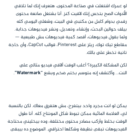
لو عمرك اشتغلت في صناعة المحتوى، هتعرف إنك لما تلاقي
الأدوات الصح بتحس إنك لاقيت كنز. أنا بشتغل صانعة محتوى
رقمي بدوام كامل من مكتبي في البيت، وشغلي اليومي كله
بيلف حوالين البحث، وإنشاء، وتعديل، ونشر فيديوهات جذابة.
ولما بقول فيديوهات، أقصد كمية فيديوهات مش طبيعية —
مقاطع تيك توك، ريلز على Pinterest، قوالب CapCut، وأي حاجة
تانية تخطر على بالك.
لكن المشكلة الكبيرة؟ أغلب الوقت ألاقي فيديو مثالي على
النت… وأكتشف إنه متوسم بختم ضخم وبشع
“Watermark”
.
يمكن لو انت مجرد واحد بيتفرج، مش هتفرق معاك. لكن بالنسبة
لي، العلامة المائية ممكن تبوظ شكل المونتاج كله. أنا طول
الوقت بخلط وأركب مصادر محتوى مختلفة، وده بيخليني محتاجة
الفيديوهات تبقى نظيفة وشكلها احترافي. الموضوع ده بيبقى